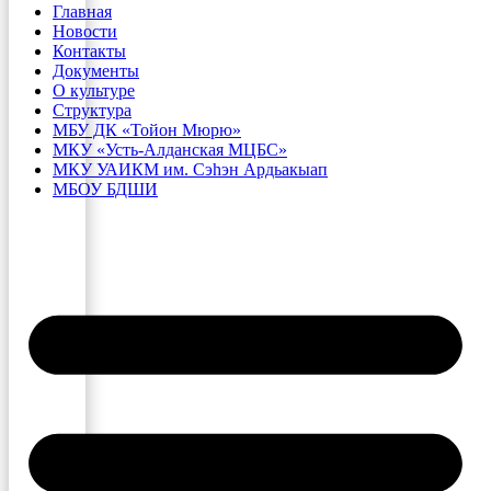
Главная
Новости
Контакты
Документы
О культуре
Структура
МБУ ДК «Тойон Мюрю»
МКУ «Усть-Алданская МЦБС»
МКУ УАИКМ им. Сэһэн Ардьакыап
МБОУ БДШИ