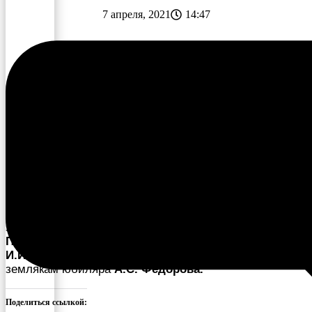
7 апреля, 2021
14:47
https://youtu.be/V3srQ5t1oLk
Краткая биография
А.С. Федорова
. Поздравления
заместителя начальника управления культуры
Павловой Л.С
. и учеников
А.С. Федорова Алексеев
И.И. Данилова Е.Н. Борисова У.А.
пожелания к
землякам юбиляра
А.С. Федорова.
Поделиться ссылкой: