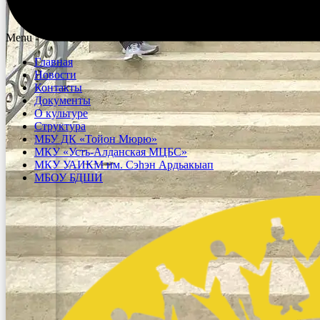
Menu
Главная
Новости
Контакты
Документы
О культуре
Структура
МБУ ДК «Тойон Мюрю»
МКУ «Усть-Алданская МЦБС»
МКУ УАИКМ им. Сэһэн Ардьакыап
МБОУ БДШИ