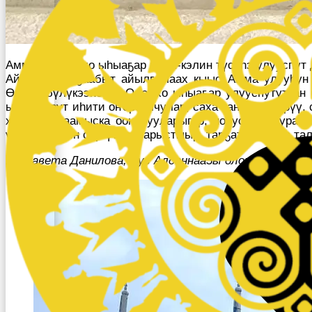
Аммаҕа Олоҥхо ыһыаҕар илин-кэлин түсүһэ улууспут 
Айыыһыт алҕаабыт айылҕалаах кыыс Амма улуу
Өрөспүбүлүкээнскэй Олоҥхо ыһыаҕар улууспутуттан б
ырыа төрүт иһити оҥорооччулар, саха таҥаһын көрүү, 
хабылык,хаамыска оонньууларыгар, норуот уус-уран
үгэстэрбитин сөргүтэр, харыстыыр, тарҕатар талба т
Елизавета Данилова, Уус Алданнаа5ы олоҥхо дьиэти