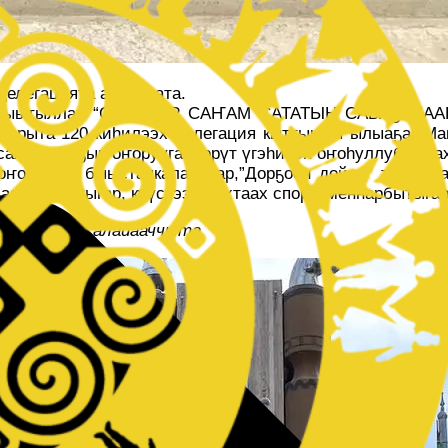
делегацията айаннаата.
һун ыытыллар “САҤАРАР САҤАМ САТАТЫН САБАҔАЛА
арыта 120 киһилээх делегация кыттыыны ылыаҕа. Манн
саха быһаҕын оҥорууга, төрүт үгэһинэн оҥоһуллубут сах
 оҥоһуктар быыстапкаларыгар,”Дорҕоон дойду” тыынна
алааннарбытыгар, күүстээх-уохтаах спортсменнарбытыга
н уус-уран салайааччыта