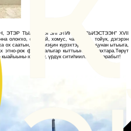
АН, ЭТЭР ТЫЛЫМ ЭГЭЛГЭТИН ЭРИДЬИЭСТЭЭН” XVII
а олоҥхо, оһуохай, хомус, чабырҕах, тойук, дэгэрэн
а ох саатын, ат симэҕин күрэхтэригэр, оҕунан ытыыга,
ах этно-рок фестивалыгар кыттыыны ылыахтара.Төрүт
р кыайыыны-хотууну, үрдүк ситиһиилэри баҕарабыт!