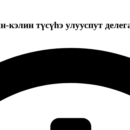
кэлин түсүһэ улууспут делег