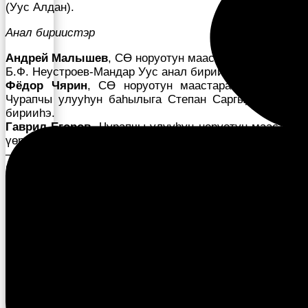
(Уус Алдан).
Анал бириистэр
Андрей Малышев
, СӨ норуотун маастара (Хатас) —
Б.Ф. Неустроев-Мандар Уус анал бирииһэ.
Фёдор Чярин
, СӨ норуотун маастара (Таатта) —
Чурапчы улууһун баһылыга Степан Саргыдаев анал
бирииһэ.
Гаврил Егоров
, Чурапчы улууһун норуотун маастара
үөрэнээччитинээн Айаал Местниковтыын (Чурапчы)
— Таатта улууһун баһылыга Айаал Бурцев анал
бирииһэ.
Василий Спиридонов-Барҕа Баһылай
, СӨ уус уран
оҥоһугун маастара (Дьокуускай) — «Чороон ХХI үйэ»
хампаанньа (директор Софья Попова) анал бирииһэ.
Бу күрэскэ Таатта, Чурапчы, Уус Алдан, Мэҥэ
Хаҥалас, Горнай, Сунтаар, Мирнэй улуустарыттан,
Дьокуускайтан, Хатастан 16 маастар кытынна.