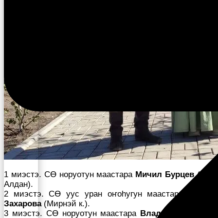
1 миэстэ. СӨ норуотун маастара
Мичил Бурцев
(Уус
Алдан).
2 миэстэ. СӨ уус уран оҥоһугун маастара
Мария
Захарова
(Мирнэй к.).
3 миэстэ. СӨ норуотун маастара
Владимир Егоров