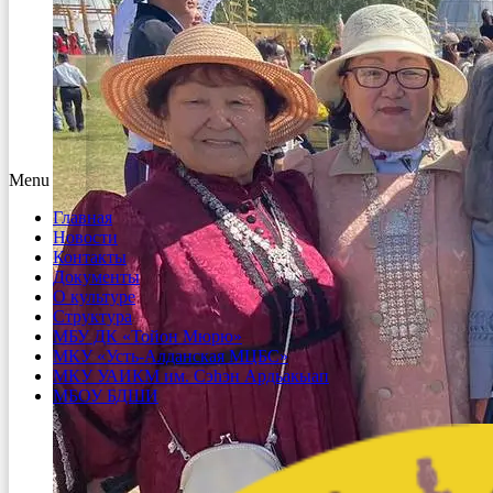
Menu
Главная
Новости
Контакты
Документы
О культуре
Структура
МБУ ДК «Тойон Мюрю»
МКУ «Усть-Алданская МЦБС»
МКУ УАИКМ им. Сэһэн Ардьакыап
МБОУ БДШИ