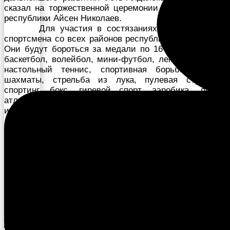
сказал на торжественной церемонии открытия глава
республики Айсен Николаев.
Для участия в состязаниях прибыло 1 834
спортсмена со всех районов республики и г. Якутска.
Они будут бороться за медали по 16 видам спорта:
баскетбол, волейбол, мини-футбол, легкая атлетика,
настольный теннис, спортивная борьба, шашки,
шахматы, стрельба из лука, пулевая стрельба,
спортинг, бокс, гиревой спорт, аэробика, легкая
атлетика среди лиц с ограниченными возможностями
и многоборье ГТО.
Парад участников северной олимпиады
возглавили отличник физической культуры и спорта
РС (Я) Николай Цыпандин, отличник физической
культуры и спорта РС(Я), главный секретарь Игр
Гаврил Трофимов, заместители главного судьи Ариан
Тарасов, отличник физической культуры и спорта РС
(Я) Иван Борисов, отличник физической культуры и
спорта РС (Я) Максим Скупой, судья первой
категории Кюнна Захарова, заслуженный работник
здравоохранения РС (Я), главный спортивный врач по
Дальневосточному федеральному округу,