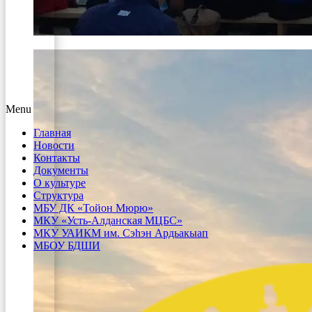
Menu
Главная
Новости
Контакты
Документы
О культуре
Структура
МБУ ДК «Тойон Мюрю»
МКУ «Усть-Алданская МЦБС»
МКУ УАИКМ им. Сэһэн Ардьакыап
МБОУ БДШИ