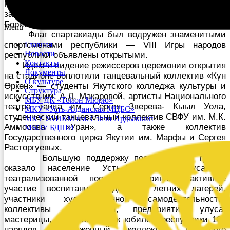
Министерства здравоохранения РФ Сергей Пандов,
заместитель главы Усть-Алданского улуса Михаил
Борисов.
Menu
Флаг спартакиады был водружен знаменитыми
спортсменами республики — VIII Игры народов
Главная
Новости
республики объявлены открытыми.
Контакты
Идею и видение режиссеров церемонии открытия
Документы
на стадионе воплотили танцевальный коллектив «Күн
О культуре
Өркөн» — студенты Якутского колледжа культуры и
Структура
искусств им. А.Д. Макаровой, артисты Национального
МБУ ДК «Тойон Мюрю»
театра танца им. Сергея Зверева- Кыыл Уола,
МКУ «Усть-Алданская МЦБС»
студенческий танцевальный коллектив СВФУ им. М.К.
МКУ УАИКМ им. Сэһэн Ардьакыап
Аммосова «Уран», а также коллектив
МБОУ БДШИ
Государственного цирка Якутии им. Марфы и Сергея
Расторгуевых.
Большую поддержку постановочной группе
оказало население Усть-Алданского улуса. В
театрализованной постановке приняли активное
участие воспитанники детских летних лагерей,
участники художественной самодеятельности,
коллективы организаций, предприятий улуса,
мастерицы, изготовившие к юбилею республики 100
нарядов, заслуженный коллектив народного