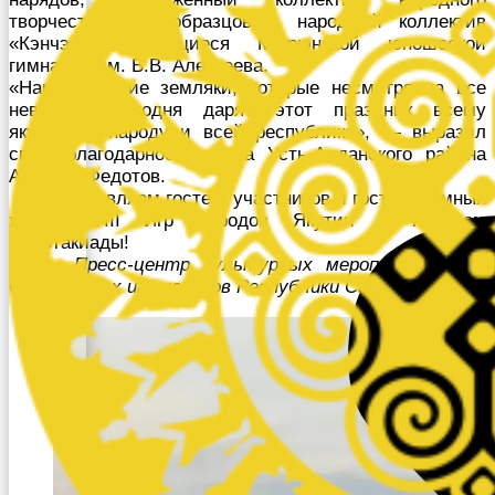
творчества РФ, образцовый, народный коллектив
«Кэнчээри», учащиеся Мюрюнской юношеской
гимназии им. В.В. Алексеева.
«Наши дорогие земляки, которые несмотря на все
невзгоды, сегодня дарят этот праздник всему
якутскому народу и всей республике», — выразил
свою благодарность глава Усть-Алданского района
Алексей Федотов.
Поздравляем гостей, участников и гостеприимных
хозяев VIII Игр народов Якутии с началом
Спартакиады!
Пресс-центр культурных мероприятий VIII
Спортивных игр народов Республики Саха (Якутия)