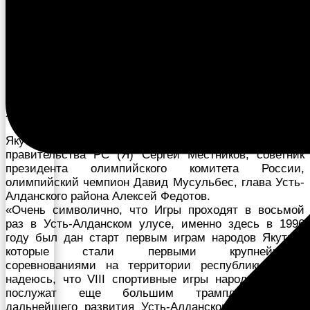
Спустя 26 лет Усть-Алданский улус вновь принимает
VIII Игры народов Республики Саха (Якутия). Так, 5
июля в с. Борогонцы на стадионе «Маягатта Бэрт
Хара» состоялось торжественное открытие Игр.
С приветственными словами выступили глава
Якутии Айсен Николаев, заместитель председателя
правительства РС (Я) Сергей Местников, советник
президента олимпийского комитета России,
олимпийский чемпион Давид Мусульбес, глава Усть-
Алданского района Алексей Федотов.
«Очень символично, что Игры проходят в восьмой
раз в Усть-Алданском улусе, именно здесь в 1996
году был дан старт первым играм народов Якутии,
которые стали первыми крупнейшими
соревнованиями на территории республики. И я,
надеюсь, что VIII спортивные игры народов Якутии
послужат еще большим трамплином для
дальнейшего развития Усть-Алданского района», —