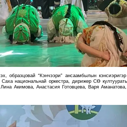
х, образцовай “Кэнчээри” ансаамбылын кэнсиэригэр
 Саха национальнай оркестра, дирижер СӨ култуурат
Лина Акимова, Анастасия Готовцева, Варя Аманатова,