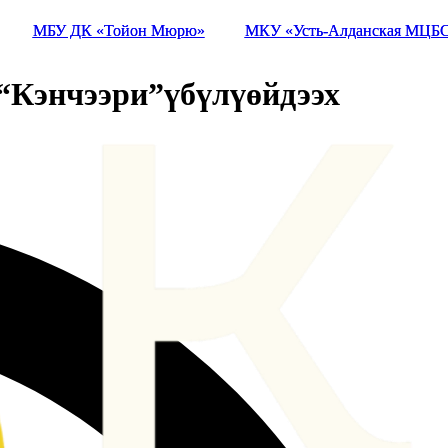
МБУ ДК «Тойон Мюрю»
МБУ ДК «Тойон Мюрю»
МКУ «Усть-Алданская МЦБ
МКУ «Усть-Алданская МЦБ
 “Кэнчээри”үбүлүөйдээх