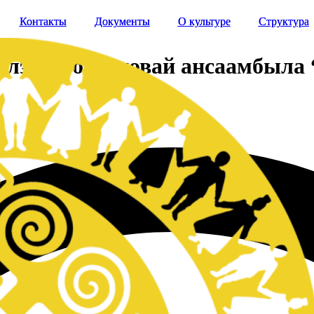
Контакты
Контакты
Документы
Документы
О культуре
О культуре
Структура
Структура
лээх, образцовай ансаамбыла