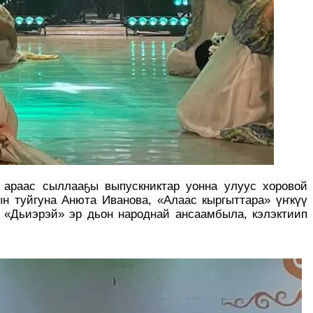
 араас сыллааҕы выпускниктар уонна улуус хоровой
ын туйгуна Анюта Иванова, «Алаас кыргыттара» үҥкүү
 «Дьиэрэй» эр дьон народнай ансаамбыла, кэлэктиип