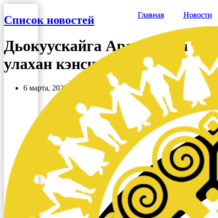
Перейти
Главная
Главная
Новости
Новости
к
Список новостей
содержимому
Дьокуускайга Арассыыйа үтүө
улахан кэнсиэрэ
6 марта, 2023