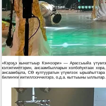
«Кэрэҕэ кынаттыыр Кэнчээри» — Арассыыйа үтүөлээ
кэлэктииптэрин, ансаамбылларын холбоһуктаах хора,
ансаамбыла, СӨ култууратын үтүөлээх ырыаһыттара 
билиҥҥи иитиллээччилэрэ, о.д.а. кыттыыны ыллылар.