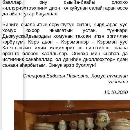
бааллар, ону сыыйа-баайы олоххо
киллэриэхтээхпин» диэн толкуйунан салайтаран өссө
да айар-тутар баҕалаах.
Биһиги сыалбытын-сорукпутун ситэн, кырдьаҕас уус
хомус охсор ньыматын устан, түүннэри
Дьокуускайдыырдыы хомунан тахсан иһэн эргиллэн
көрбүтүм, Кэрэ дьон – Кэрэмэннэр – Кэрэмэн уус
Катятыныын илии илиилэриттэн сиэттиһэн, наара
ороҥҥо олорон хааллылар. Онуоха мин «наһаа да
истиҥник санаһаллар, ол да иһин дьоллоохтор» диэн
санаан аһарбытым. Оннук эрэр буоллун!
Слепцова Евдокия Павловна, Хомус түмэлин
үлэһитэ
10.10.2020