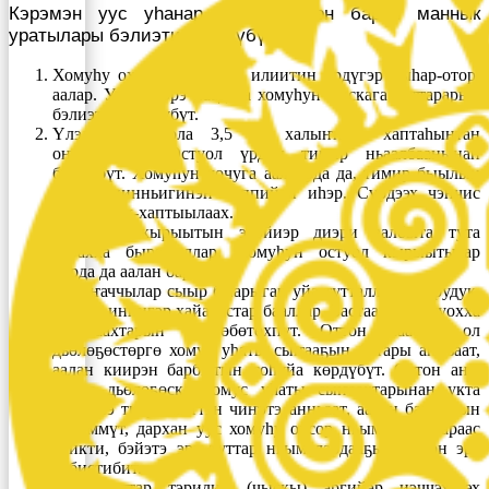
Кэрэмэн уус уһанар сирин көрөн баран маннык
уратылары бэлиэтии көрдүбүт:
Хомуһу охсоругар үксүн илиитин үрдүгэр быһар-отор,
аалар. Улахан эрэ наадаҕа хомуһун чыскага туттарарын
бэлиэтии көрдүбүт.
Үлэлиир остуола 3,5 см халыҥнаах хаптаһынтан
оҥоһуллубут. Остуол үрдүн тимир ньаалбаанынан
бүрүйбүт. Хомуһун чочуга аалларда да, тимир быылын
илии миинньигинэн сиппийэн иһэр. Сүрдээх чэнчис
туттуллаах-хаптыылаах.
Остуолун кырыытын элэйиэр диэри аалбыта тута
харахха быраҕыллар. Хомуһун остуол кырыытыгар
уурда да аалан барар.
Хараҥаччылар сыыр быарыгар уйа тутталларын крудук,
остуол иннигэр хайаҕастар бааллар. Бастаан утаа туохха
аналлаахтарын өйдөөбөтөхпүт. Оттон маастар ол
дьөлөҕөстөргө хомус уһаты сыҥааҕын батары анньаат,
аалан киирэн барбытын соһуйа көрдүбүт. Оттон аны
кэҥэс дьөлөҕөскө хомус уһаты сыҥаахтарынан укта
итиэннэ тиэрбэһиттэн чиҥэтэ анньаат, аалан барбытын
көрөммүт, дархан уус хомуһу охсор ньыматыгар араас
дьикти, бэйэтэ эрэ туттар ньымалардааҕын сөҕөн эрэ
кэбистибит.
Аны туттар тэрилин (чыскы) эргийэр иэччэхтээх