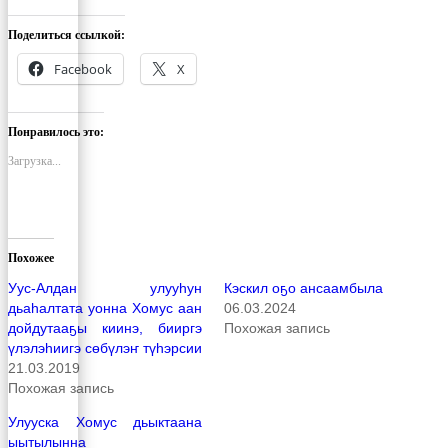
Поделиться ссылкой:
Facebook
X
Понравилось это:
Загрузка...
Похожее
Уус-Алдан улууһун
Кэскил оҕо ансаамбыла
дьаһалтата уонна Хомус аан
06.03.2024
дойдутааҕы киинэ, бииргэ
Похожая запись
үлэлэһиигэ сөбүлэҥ түһэрсии
21.03.2019
Похожая запись
Улууска Хомус дьыктаана
ыытылынна