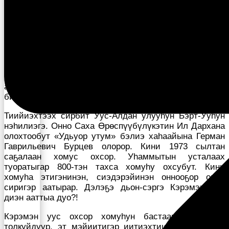
сылдьа үөрүйэх, аныгы устар тиэхиньикэни таһыччы
баһылаабыт, Хомус түмэлин салайааччылартан
биирдэстэрэ Николай Иннокентьевич Ефремов
буолар. Суол ырааҕыттан-чугаһыттан тутулуга суох,
ох курдук оҥоһуннубут. Айан аата айан. Онон «айаҥҥа
талымаһа суох буолар ордук” дэһэбит. Быар куустан
олорбот, харытын ньыппарынан тэҥҥэ үлэлэспитинэн
барар буолан, сэмээр испэр хайгыыбын. Айаҥҥа
айаҕа аһыллар, сэргэх кэпсээнньит, онон суолу да
билбэккэ хаалааччыбыт.
Тиийиэхтээх сирбит Уус-Алдан улууһун Бэрт-Ууһун
нэһилиэгэ. Онно Саха Өрөспүүбүлүкэтин Ил Дархана
олохтообут «Удьуор утум» бэлиэ хаһаайына Герман
Гаврильевич Бурцев олорор. Кини 1973 сылтан
саҕалаан хомус охсор. Уһаммытын усталаах
туоратыгар 800-тэн тахса хомуһу охсубут. Кини
хомуһа этигэнинэн, сиэдэрэйинэн оннооҕор омук
сиригэр аатырар. Дэлэҕэ дьон-сэргэ Кэрэмэн уус
диэн ааттыа дуо?!
Кэрэмэн уус охсор хомуһун бастаан сыта-тура
толкуйдуур, эт мэйиитигэр иитиэхтиир.Онтон бото-