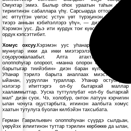
Омуктар эмиэ. Былыр оһох ураатын таһын кулун
тириитинэн сабаллара үһү. Сарсыарда оттоллоругар
ис өттүттэн үөлэс устун үөт түрэҕинэн тириини
тиэрэ анньан кэбиһэллэрэ үһү», — диэн сэһэргиир
Кэрэмэн уус. Дьэ ити курдук тоҥ күөс быстыҥыттан
ордук кэпсэттибит.
Хомус охсуу.
Кэрэмэн уус уһанар сирэ балаҕан
муннугар икки да икки миэтэрэлээх сири быһан
соҕоруоккалаабыт. Алта атахтаах эргийэр
олоппоһугар олороот, «манна олорон баран, туохха
барытыгар тиийэбин» диэн баран күлэн кэбиһэр.
Уһанар тэрилэ барыта аналлаах миэстэлэригэр
ыйанан, ууруллан тураллар. Уһанар остуолугар
нэлэгэр иһиттэргэ ол-бу бытархай маллар
хааламмыттар. Ууска туттуллубат «ол-бу бытархай
мал” диэн суох. Чэ, холобур, онтон латуун кэрчигин
ылан чочуга оҕустарбыта, игиинэн аалбыта хомус
хаатын тутулуга буолан килбэйэн тахсыбата.
Герман Гаврильевич олоппоһунан сүүрдэ сылдьан,
үөрүйэх илиитинэн туттар тэрилин көрбөккө да ылан,