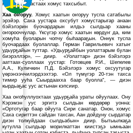
намыһах тыастаах хомус тахсыбыт.
Хаа оҥоруу.
Хомус хаатын оҥоруу туспа сатабылы
эрэйэр. Саха уустара охсубут хомустарыгар анаан
бэйэлэрин буочардарын илдьэ сылдьар хааны
оҥорооччулар. Үксүгэр хомус хаатын көрдүҥ да, ким
хомуһа буоларын чопчу быһаараҕын. Оннук туспа
буочардаах буолаллар. Герман Гаврильевич хатыҥ
удьурҕайын туттар. «Удьурҕайбын уолаттарым булан
биэрэллэр», — диир. «Уолаттар» диэн бэйэлэрэ
ааттаах-суоллаах уустар: Готовцев Р.И., Шепелев
А.А., Куличкин П.Д. Бэйэлэрэ хомус охсуутугар
үөрэнээччилэрдээхтэр. «Ол түмүгэр 20-тэн тахса
тимир ууһа Сыырдаахха баар буолла”, — диэн
кырдьаҕас уус астынан кэпсиир.
Хаа оҥоһуллуохтаах удьурҕайа ураты ойуулаах. Ону
Кэрэмэн уус эргитэ сылдьан көрдөрөр уонна:
«Ортотугар баар ойуута Сири санатар. Онон, хомус
Саха сириттэн сайдан тахсан, Аан дойдуну сырдатар
диэн толкуйдаан сылдьабын» диир. Бытыылкаҕа
кутулла сылдьар морилкаттан киистэҕэ ымньаан
ылан хаатын сотон кэбистэ, дьүһүнэ тупсан таҕыста.