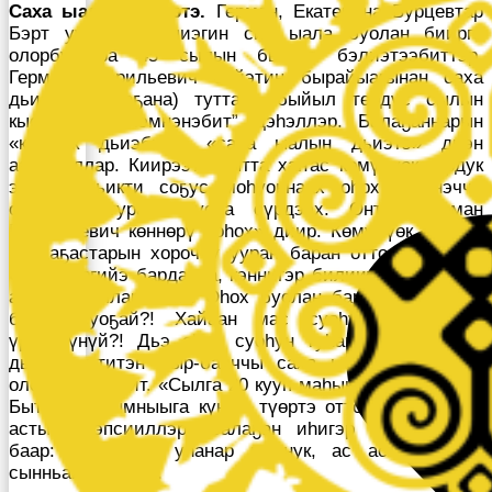
Саха ыалын дьиэтэ.
Герман, Екатерина Бурцевтар
Бэрт ууһун нэһилиэгин сис ыала буолан бииргэ
олорбуттара 45 сылын быйыл бэлиэтээбиттэр.
Герман Гаврильевич бэйэтин бырайыагынан саха
дьиэтэ (балаҕана) туттан, “быйыл төрдүс сылын
кыстаары бэлэмнэнэбит” дэһэллэр. Балаҕаннарын
«кыстык дьиэбит», «саха ыалын дьиэтэ» диэн
ааттыыллар. Киирээти кытта хаҥас көмүлүөк курдук
эрээри дьикти соҕус моһуоннаах оһох тигинэччи
оттуллан турар. Суоһа сүрдээх. Онтун Герман
Гаврильевич көннөрү «оһох» диир. Көмүлүөк курдук,
хардаҕастарын хороччу ууран баран оттоллор эбит.
Оһоҕу эргийэ бардахха, кэннигэр билиитэлээх. Онно
ас буһараллар эбит. Оһох буолан баран хайаан ас
буһуо суоҕай?! Хайаан мас суоһун халлааҥҥа
үрүөххүнүй?! Дьэ оһох суоһун туһанан ас астаан,
дьиэни ититэн быр-бааччы саха ыалын сиэринэн
олороллор эбит. «Сылга 20 кууп маһынан кыстыыбыт.
Бытарҕан тымныыга күҥҥэ түөртэ оттобут”, — диэн
астына кэпсииллэр. Балаҕан иһигэр бары-барыта
баар: хаппахчы, уһанар муннук, ас астыыр хос,
сынньанар саала.