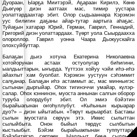
Дуораан, Ыарҕа Миитэрэй, Аҕараан Кирилэ, Көнө
Дьөгүөр диэн ааттаах мас, тимир уустара
уолаттардаахтар эбит. Олор сыдьааннара Кэрэмэн
уус билигин даҕаны айар-тутар аартыга аһаҕас.
Туйаҕын хатарар Юрий, Герман, Гаврил, Геннадий,
Григорий диэн уолаттардаах. Түөрт уола Сыырдаахха
олороллор. Гаврил уонна Чаара Дьокуускайга
олохсуйбуттар.
Балаҕан дьиэ хотуна Екатерина Николаевна
хотойорунан астаах остуолугар биһигини,
ыалдьыттарын, ыҥырда. Үүттээх хойуу чэйи иһэ-иһэ
айахпыт хам буолбат. Кэрэмэн уустуун сэһэммит
салҕанар. Балаҕан иһэ астаммыт ас, мас минньигэс
сытынан дыргыйар. Оһох тигинэччи умайар, күлэр-
салар. Оһох кэннинэн, муоста аннынан салгын оборор
туруба олордубут эбит. Ол эмиэ бэйэтин
бырайыагынан оҥоһуллубут. «Кыһынын кырыарар
дуо?» – диэн ыйытабын. «Төрүт кырыарбат. Бастакы
сылын муостата сөрүүн этэ. Иккис сылыттан
сылыйбыта. Онон быйыл төрдүс сылбытын
кыстыыбыт. Бэйэм бырайыакпынан туппуттара.
Бэйэбитигэр сөптөөх. Ыалдьыт бөҕө сылдьар.