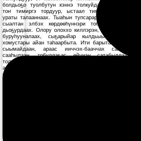
болдьоҕо туолбутун кэннэ толкуйдаабытын курдук
тоҥ тимиргэ тордуур, ыстаал тимиригэ ыллатар
ураты талааннаах. Тыаһын тупсарар, этигэн оҥорор
сыалтан элбэх көрдөөһүннэри тобулан таһаарар
дьоҕурдаах. Олору олоххо киллэрэн, дьикти-дьиибэ
буруһууналаах, сыҕарыйар кылдьыы тимирдээх
хомустары айан таһаарбыта. Ити барыта сыта-тура
сыымайдаан, араас ииччэх-бааччах санаалары
сааһылаан, тобуллаҕас өйүнэн сатабыллаахтык
толкуйдаан, ону тимиргэ эллээн таһаарыы манан
аҕай дьыала буолбатаҕа биллэр. Эмиэ Бүлүүтээҕи
сырыыбыт курдук, үлэ элбэх, бириэмэ ыгым диэн
буолла. Онон дьэ, сырыыбыт туһунан сыыйа
сэһэргиим.
Бороҕон муһуойа.
Уус-Алдан улууһугар олорор
хомус охсооччулартан Герман Гаврильевич Бурцев,
Александр Афанасьевич Шепелев, Петр Дмитриевич
Куличкин Хомус түмэлин кытта ыкса сибээһи тутуһан
айаллар-туталлар. Муһуой тэрээһиннэригэр
көхтөөхтүк кытталлар: кэмпэриэнсийэ, куонкурус,
ыһыах, быыстапка, бириис туруоруута, хомус атыыта