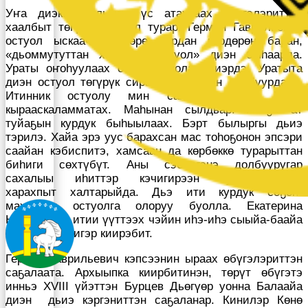
Уҥа диэки былыргы үс атахтаах өбүгэлэриттэн
хаалбыт төгүрүк остуол турар. Герман Гаврильевич
остуол ыскаачарын өрө тардан көрдөрөн баран,
«дьоммутуттан хаалбыт остуол» диэн быһаарда.
Ураты оҥоһуулаах остуол буолан биэрдэ. Уратыта
диэн остуол төгүрүк сирэйин аннынан долбуурдаах.
Итинник остуолу мин саҥа көрөбүн. Хата,
кырааскаламматах. Маһынан сылдьар. Атаҕа ат
туйаҕын курдук быһыылаах. Бэрт былыргы дьиэ
тэрилэ. Хайа эрэ уус барахсан мас тоһоҕонон эпсэри
саайан кэбиспитэ, хамсаан да көрбөккө турарыттан
биһиги сөхтүбүт. Аны сэбэргэнэ долбууругар
сахалыы иһиттэр кэчигирээн туралларыттан
харахпыт халтарыйда. Дьэ ити курдук сөҕөн-
махтайан остуолга олоруу буолла. Екатерина
Николаевна итии үүттээх чэйин иһэ-иһэ сыыйа-баайа
кэпсэтиибитигэр киирэбит.
Герман Гаврильевич кэпсээнин ыраах өбүгэлэриттэн
саҕалаата. Архыыпка киирбитинэн, төрүт өбүгэтэ
инньэ XVIII үйэттэн Бурцев Дьөгүөр уонна Балаайа
диэн дьиэ кэргэниттэн саҕаланар. Кинилэр Көнө