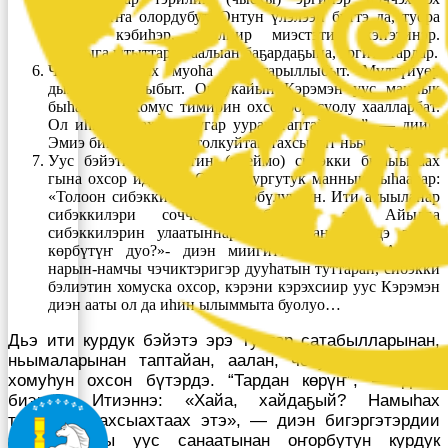
хаптаһыҥҥа олордубут. Онтун үлэлээн бүттэ да, туора
анньан кэбиһэр, үлэлиир миэстэтин кэҥэтинэр.
Чыскыга ытыттаран аалыан баҕардаҕына, эргитэ тардар.
Чыскыга тайах муоһа ытыттарыллыбыт. Мүлтүйүөр
дылы аалыллыбыт. Онтукайын Кэрэмэн уус маннык
быһаарар: “Хомус тимирин охсорбор суолу хаалларбат.
Ол иһин тайах муоһугар ууран таптайабын”, — диир.
Эмиэ биир муударай толкуйтан тахсыбыт ньыма буолла.
Уус бэйэтин бэлиэтин (клеймо) сибэкки быһыылаах
гына охсор идэлээх. Ону судургутук маннык быһаарар:
«Толоон сибэккитин наһаа сөбүлүүбүн. Ити атыыланар
сибэккилэри соччо ахсарбаппын ээ. Айылҕа
сибэккилэрин улаатыннарар тааһынан биирдэ эмэтэ
көрбүтүҥ дуо?»- диэн миигиттэн ыйытар. Айылҕа
нарын-намчы чэчиктэригэр дууһатын туттаран, сибэкки
бэлиэтин хомуска охсор, кэрэни кэрэхсиир уус Кэрэмэн
диэн ааты ол да иһин ылыммыта буолуо…
Дьэ ити курдук бэйэтэ эрэ туттар сатабылларынан,
ньымаларынан таптайан, аалан, чочуга оҕустаран,
хомуһун охсон бүтэрдэ. “Тардан көрүҥ”, — диэн
биэрдэ. Итиэннэ: «Хайа, хайдаҕый? Намыһах
тыастаах тахсыахтаах этэ», — диэн бигэргэтэрдии
эттэ. Чахчы уус санаатынан оҥорбутун курдук