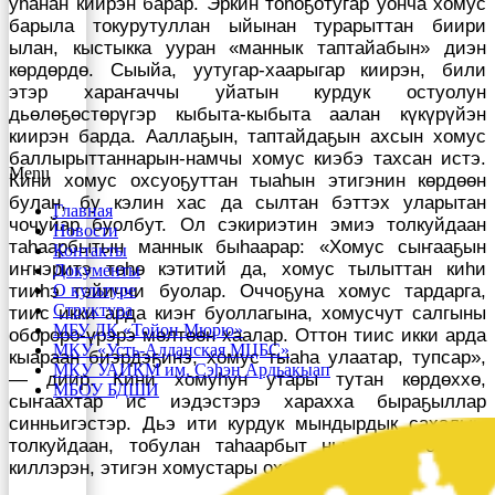
уһанан киирэн барар. Эркин тоһоҕотугар уонча хомус
барыла токурутуллан ыйынан турарыттан биири
ылан, кыстыкка ууран «маннык таптайабын» диэн
көрдөрдө. Сыыйа, уутугар-хаарыгар киирэн, били
этэр хараҥаччы уйатын курдук остуолун
дьөлөҕөстөрүгэр кыбыта-кыбыта аалан күкүрүйэн
киирэн барда. Ааллаҕын, таптайдаҕын ахсын хомус
баллырыттаннарын-намчы хомус киэбэ тахсан истэ.
Menu
Кини хомус охсуоҕуттан тыаһын этигэнин көрдөөн
булан, бу кэлин хас да сылтан бэттэх уларытан
Главная
чочуйар буолбут. Ол сэкириэтин эмиэ толкуйдаан
Новости
таһаарбытын маннык быһаарар: «Хомус сыҥааҕын
Контакты
иҥнэритэ төһө кэтитий да, хомус тылыттан киһи
Документы
тииһэ тэйиччи буолар. Оччоҕуна хомус тардарга,
О культуре
Структура
тиис икки арда киэҥ буоллагына, хомусчут салгыны
МБУ ДК «Тойон Мюрю»
обороро-үрэрэ мөлтөөн хаалар. Оттон тиис икки арда
МКУ «Усть-Алданская МЦБС»
кыараан биэрдэҕинэ, хомус тыаһа улаатар, тупсар»,
МКУ УАИКМ им. Сэһэн Ардьакыап
— диир. Кини хомуһун утары тутан көрдөххө,
МБОУ БДШИ
сыҥаахтар ис иэдэстэрэ харахха быраҕыллар
синньигэстэр. Дьэ ити курдук мындырдык сахалыы
толкуйдаан, тобулан таһаарбыт ньыматын олоххо
киллэрэн, этигэн хомустары охсор.