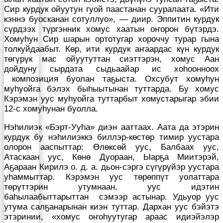
Сир курдук ойуутун гуой паастанан сууралаата. «Ити
кэннэ буосканан сотуллуо», — диир. Эппитин курдук
сүрдээх түргэнник хомус хаатын оҥорон бүтэрдэ.
Хомуһун Сир шарын ортотугар хороччу турар гына
толкуйдаабыт. Көр, ити курдук аҥаардас күн курдук
төгүрүк мас ойуутуттан сиэттэрэн, хомус Аан
дойдуну сырдата сыдьаайар ис хоһоонноох
композиция буолан таҕыста. Охсубут хомуһун
муһуойга бэлэх быһыытынан туттарда. Бу хомус
Кэрэмэн уус муһуойга туттарбыт хомустарыгар эбии
12-с хомуһунан буолла.
Нэһилиэк «Бэрт-Ууһа» диэн ааттаах. Аата да этэрин
курдук бу нэһилиэккэ биллэр-көстөр тимир уустара
олорон ааспыттар: Өлөксөй уус, Балбаах уус,
Атаскаан уус, Көнө Дуораан, Ыарҕа Миитэрэй,
Аҕараан Кирилэ о. д. а. дьон-сэргэ сүгүрүйэр уустара
уһаммыттар. Кэрэмэн уус төрөппүт уолаттара
төрүттэрин утумнаан, уус идэтин
баһылаабыттарыттан сэмээр астынар. Удьуор уус
утума салҕанарынан киэн туттар. Дархан уус бэйэтэ
этэринии, «хомус оҥоһуутугар араас идиэйэлэр