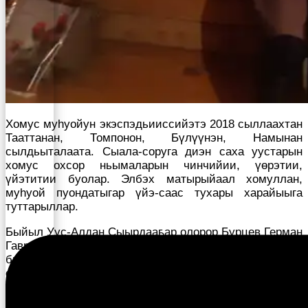
Хомус муһуойун экэспэдьииссийэтэ 2018 сыллаахтан
Тааттанан, Томпонон, Бүлүүнэн, Намынан
сылдьыталаата. Сыала-соруга диэн саха уустарын
хомус охсор ньымаларын чинчийии, үөрэтии,
үйэтитии буолар. Элбэх матырыйаал хомуллан,
муһуой пуондатыгар үйэ-саас тухары харайыыга
туттарыллар.
Быйыл Уус-Алдан Сыырдааҕар олорор Бурцев Герман
Гаврильевичка- Кэрэмэн Ууска ыалдьыттыыр
былааннаахпыт. Кини 50-ча сыл мунньуммут хомус
охсор уопутун, сатабылын үйэтитэр сыалтан,
алтынньы 5 күнүгэр сарсыарда эрдэттэн иккиэ буолан
айаҥҥа туруннубут. Аргыһым экэспэдииссийэҕэ