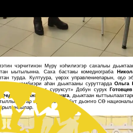
тин чэрчитинэн Мүрү нэһилиэгэр сахалыы дьыктаан
ттан ыытылынна. Саха бастакы комедиограба
Никол
ан турда. Култуура, үөрэх управлениеларын, оҕо э
р. Анал кэмбиэри аһан дьыктааны суруттарда
Ольга 
 «Бастыҥтан бастыҥ суруксут» Добун сурук
Готовцев
к
Федорова Анна Егоровнага
, дьыктаан кыттыылаахтар
ытыллыытыгар күүс-көмө буолбут дьоҥҥо СӨ национал
тарылыннылар.