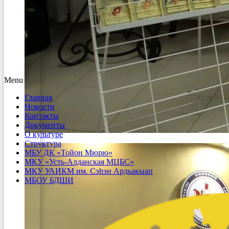
Menu
Главная
Новости
Контакты
Документы
О культуре
Структура
МБУ ДК «Тойон Мюрю»
МКУ «Усть-Алданская МЦБС»
МКУ УАИКМ им. Сэһэн Ардьакыап
МБОУ БДШИ