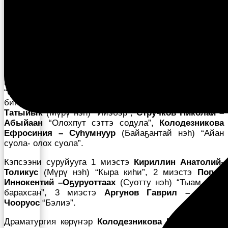
мед. наука доктора
В.П. Николаев
курдук дьон
үлэлэри ырытан, анааран, кыттааччыларга туһалаах
сүбэ ама биэрдилэр.
Хоһоону суруйууга кыайыылаах аатын ылла
Попова
Елизавета Михайловна
“Ийэм төрөөбүт алааһыгар”
(1 Хоро нэһ.), 2 миэстэ
Вария Решетникова
“Мин
көмүс күһүнүм” (Мүрү нэһ), 3 миэстэ
Андросова
Наталья Егоровна
—
Күбэйэ
(Байаҕантай нэһ)
“Өтөхсүйэн турбатын төрөөбүт дьиэҕит”,
биһирэбилинэн бэлиэтэннилэр Т
атьяна Кириллина –
Татыйык
(Мүрү нэһ) “Ийэбэр”,
Стручков Николай –
Абыйаан
“Олохпут сэттэ содула”,
Колодезникова
Ефросиния – Суһумнуур
(Байаҕантай нэһ) “Айан
суола- олох суола”.
Кэпсээни суруйууга 1 миэстэ
Кириллин Анатолий-
Толикус
(Мүрү нэһ) “Кыра киһи”, 2 миэстэ
Попов
Иннокентий –Оҕуруоттаах
(Суотту нэһ) “Тыам сирэ
барахсан”, 3 миэстэ
Аргунов Гаврил – Чобуо
Чооруос
“Бэлиэ”.
Драматургия көрүҥэр
Колодезникова Ефросиния –