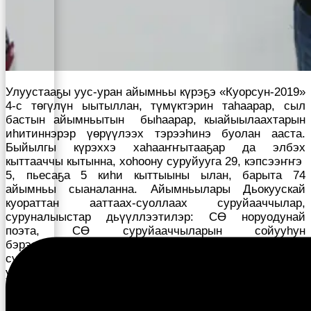
Улуустааҕы уус-уран айымньы күрэҕэ «Куорсун-2019»
4-с төгүлүн ыытыллан, түмүктэрин таһаарар, сыл
бастын айымньытын быһаарар, кыайыылаахтарын
иһитиннэрэр үөрүүлээх тэрээһинэ буолан ааста.
Быйылгы күрэххэ хаһааҥҥытааҕар да элбэх
кыттааччы кытынна, хоһоону суруйууга 29, кэпсээҥҥэ
5, пьесаҕа 5 киһи кыттыыны ылан, барыта 74
айымньы сыаналанна. Айымньылары Дьокуускай
куораттан ааттаах-суоллаах суруйааччылар,
суруналыыстар дьүүллээтилэр: СӨ норуодунай
поэта, СӨ суруйааччыларын сойууһун
бэрэссэдээтэлэ
И.В. Мигалкин
, “Чолбон” уус-уран
сурунаал сүрүн эрэдээктэрэ
Д.Н. Макеев
, “Чолобон”
уус-уран сурунаал кириитикэҕэ салаатын
сэбиэдиссэйэ
И.И. Осипов-Ойуур
, Саха сирин
медисинскэй сурунаалын редакторы солбуйааччы,