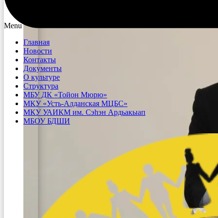
Menu
Главная
Новости
Контакты
Документы
О культуре
Структура
МБУ ДК «Тойон Мюрю»
МКУ «Усть-Алданская МЦБС»
МКУ УАИКМ им. Сэһэн Ардьакыап
МБОУ БДШИ