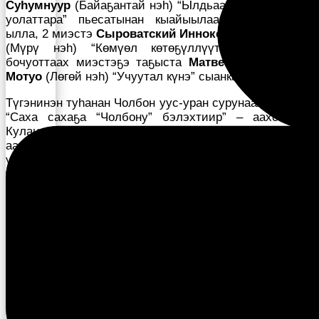
Суһумнуур
(Байаҕантай нэһ) “Ылдьааналаах Ылдьаа
уолаттара” пьесатынан кыайыылаах үрдүк аатын
ылла, 2 миэстэ
Сыроватский Иннокентий – Дүөндүн
(Мүрү нэһ) “Көмүөл көтөҕүллүүтэ” пьесата, 3
бочуоттаах миэстэҕэ таҕыста
Матвеева Матрена –
Мотуо
(Лөгөй нэһ) “Учуутал күнэ” сыанката.
Түгэнинэн туһанан Чолбон уус-уран сурунаал тэрийэр
“Саха сахаҕа “Чолбону” бэлэхтиир” – аахсыйаҕа
Кулантай аатынан литретатрунай музей, И. Находкин
аатынан Чараҥ ск уонна Чараҥ библиотекатын
үлэһиттэрэ көхтөөхтүк кыттан, бэтэрээн
үлэһиттэригэр, тыл бэтэрээннэригэр, сэрии сылын
оҕолоругар 1 сыллаах сурутууну бэлэх ууннулар.
Эһиилги 5-с төгүлүн ыытыллар “Куорсун-2020” күрэх
Улуу Кыайыы 75 сылыгар ананар.