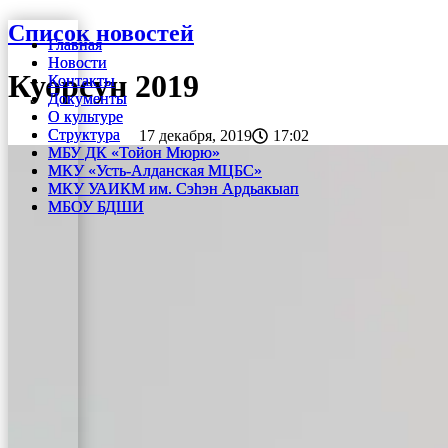
Перейти
Список новостей
Главная
Главная
к
Новости
Новости
содержимому
Куорсун 2019
Контакты
Контакты
Документы
Документы
О культуре
О культуре
Структура
Структура
17 декабря, 2019
17:02
МБУ ДК «Тойон Мюрю»
МБУ ДК «Тойон Мюрю»
МКУ «Усть-Алданская МЦБС»
МКУ «Усть-Алданская МЦБС»
МКУ УАИКМ им. Сэһэн Ардьакыап
МКУ УАИКМ им. Сэһэн Ардьакыап
МБОУ БДШИ
МБОУ БДШИ