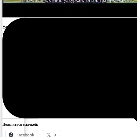
Бороҕоннооҕу Үһүс саас оскуола Кустук изостудия
чилиэннэрэ
Саргылана Семеновна Рожина, Мария
Петровна Колодезникова
олоҥхону дьүһүйүүлэрэ.
https://youtu.be/aFh2NkP8M_E
Поделиться ссылкой:
Facebook
X