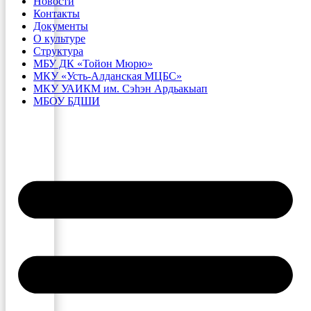
Новости
Контакты
Документы
О культуре
Структура
МБУ ДК «Тойон Мюрю»
МКУ «Усть-Алданская МЦБС»
МКУ УАИКМ им. Сэһэн Ардьакыап
МБОУ БДШИ