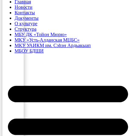
Главная
Новости
Контакты
Документы
О культуре
Структура
МБУ ДК «Тойон Мюрю»
МКУ «Усть-Алданская МЦБС»
МКУ УАИКМ им. Сэһэн Ардьакыап
МБОУ БДШИ