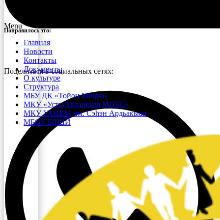
Menu
Понравилось это:
Главная
Новости
Контакты
Документы
Поделиться в социальных сетях:
О культуре
Структура
МБУ ДК «Тойон Мюрю»
МКУ «Усть-Алданская МЦБС»
МКУ УАИКМ им. Сэһэн Ардьакыап
МБОУ БДШИ