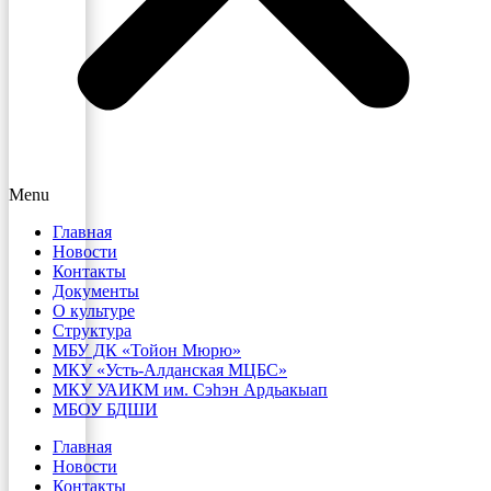
Menu
Главная
Новости
Контакты
Документы
О культуре
Структура
МБУ ДК «Тойон Мюрю»
МКУ «Усть-Алданская МЦБС»
МКУ УАИКМ им. Сэһэн Ардьакыап
МБОУ БДШИ
Главная
Новости
Контакты