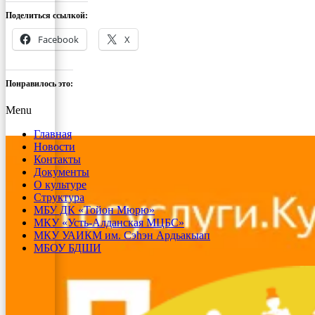
Поделиться ссылкой:
Facebook
X
Понравилось это:
Menu
Главная
Новости
Контакты
Документы
О культуре
Структура
МБУ ДК «Тойон Мюрю»
МКУ «Усть-Алданская МЦБС»
МКУ УАИКМ им. Сэһэн Ардьакыап
МБОУ БДШИ