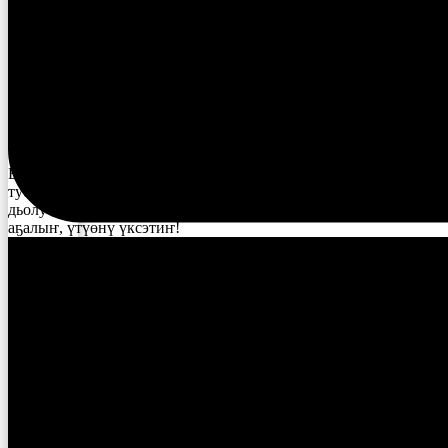
Бүгүн кулун тутар 25 күнүгэр Россияҕа — культура
үлэһиттэрин күнэ. Улуустааҕы культура управлениетын уонна
культура үлэһиттэрин идэлээх сойууһун аатыттан бүгүҥҥү
идэтийбит бырааһынньыкпытынан бары культура эйгэтин
үлэһиттэрин, ветераннарын итиитик-истиҥник эҕэрдэлиибит!
Баҕарабыт элбэх, саҥа айар сүүрээни, инники былааннаргыт
туолуутугар үрдүк ситиһиилэри, кытаанах доруобуйаны,
дьолу-соргуну, дьоҥҥо-сэргэҕэ, тулалыыр эйгэҕэ үөрүүнү
аҕалыҥ, үтүөнү үксэтиҥ!