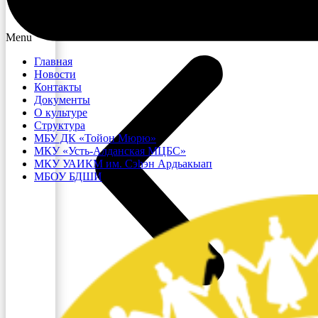
Menu
Главная
Новости
Контакты
Документы
О культуре
Структура
МБУ ДК «Тойон Мюрю»
МКУ «Усть-Алданская МЦБС»
МКУ УАИКМ им. Сэһэн Ардьакыап
МБОУ БДШИ