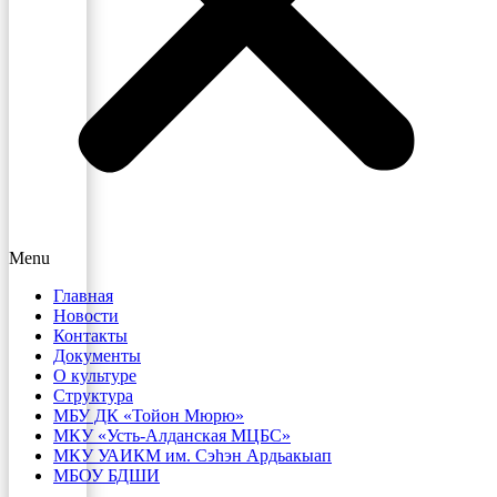
Menu
Главная
Новости
Контакты
Документы
О культуре
Структура
МБУ ДК «Тойон Мюрю»
МКУ «Усть-Алданская МЦБС»
МКУ УАИКМ им. Сэһэн Ардьакыап
МБОУ БДШИ