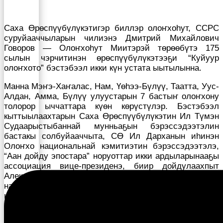
Саха Өрөспүүбүлүкэтигэр биллэр олоҥхоһут, ССРС
суруйааччыларын чилиэнэ Дмитрий Михайлович
Говоров — Олоҥхоһут Миитэрэй төрөөбүтэ 175
сылын чэрчитинэн өрөспүүбүлүкэтээҕи “Куйуур
олоҥхото” бэстэбээл икки күн устата ыытылынна.
Манна Мэҥэ-Хаҥалас, Нам, Үөһээ-Бүлүү, Таатта, Уус-
Алдан, Амма, Бүлүү улуустарын 7 бастыҥ олоҥхону
толорор ыччаттара күөн көрүстүлэр. Бэстэбээл
кыттыылаахтарын Саха Өрөспүүбүлүкэтин Ил Түмэн
Судаарыстыбаннай мунньаҕын бэрэссэдээтэлин
бастакы солбуйааччыта, СӨ Ил Дарханын иһинэн
Олоҥхо национальнай кэмитиэтин бэрэссэдээтэлэ,
“Аан дойду эпостара” норуоттар икки ардыларынааҕы
ассоциация вице-президенэ, биир дойдулаахпыт
Александр Николаевич Жирков, филологическай
наука доктора, олоҥхону чинчийэччи, профессор, СӨ
наукатын үтүөлээх деятелэ Василий Васильевич
Илларионов эҕэрдэлээтилэр.
Бэстэбээл түмүгүнэн: