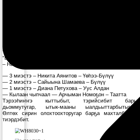
— “Тэтими тутар олоҥхоһут” анал аат — Марфа
Аммосова – Мэҥэ-Хаҥалас,
— “Кылыһах ырыалаах олоҥхоһут”анал аат —
Ньургустаана Лебедева – Нам,
— “Уһун тыыннаах олоҥхоһут” Анна Кириллина –
Амма.
“Бастыҥ Ноо-һут” анал аат – Сибэкки Заровняева —
Мэҥэ-Хаҥалас
“Бастыҥ Ноо-һут” анал аат – Вера Цыпандина — Нам
“Бастыҥ Ноо-һут” анал аат – Сахаайа Колодезникова
– Нам
— 3 миэстэ – Никита Аянитов – Үөһээ-Бүлүү
— 2 миэстэ – Сайыына Шамаева – Бүлүү
— 1 миэстэ – Диана Петухова – Уус Алдан
— Кылаан чыпчаал — Арчыман Номоҕон – Таатта
Тэрээһиҥҥэ кыттыбыт, тэрийсибит бары
дьоммутугар, ытык-мааны ыалдьыттарбытыгар,
Өлтөх сирин олохтоохторугар барҕа махталбытын
тиэрдэбит.