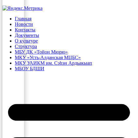
Главная
Новости
Контакты
Документы
О культуре
Структура
МБУ ДК «Тойон Мюрю»
МКУ «Усть-Алданская МЦБС»
МКУ УАИКМ им. Сэһэн Ардьакыап
МБОУ БДШИ