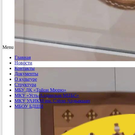
Menu
Главная
Новости
Контакты
Документы
О культуре
Структура
МБУ ДК «Тойон Мюрю»
МКУ «Усть-Алданская МЦБС»
МКУ УАИКМ им. Сэһэн Ардьакыап
МБОУ БДШИ