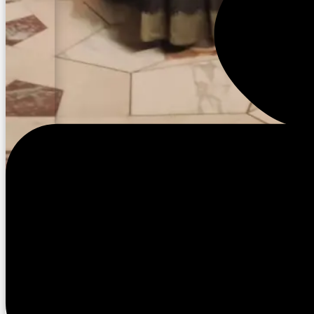
СССР уонна Саха АССР 100 сылынан Москва куоракка
Саха Республикатыттан улахан делегация кэлэн,
Саха сирин норуоттарын культуратын көрдөрөр
быыстапкалары туруордулар. Ол курдук, Надежда
Бабкина «Русская песня» московскай театрга
«Вышитая карта России» проект сүрэхтэниитигэр,
«Экспоцентр» киин выставочнай комплексыгар