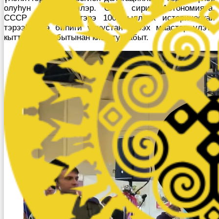
олуһун биһирээтилэр. Саха сирин Автономията,
СССР төрүттэммитэрэ 100 сыллаах историческай
тэрээһиҥҥэ биһиги улуустан элбэх маастар үлэтэ
кыттыыны ылбытынан киэн туттабыт.