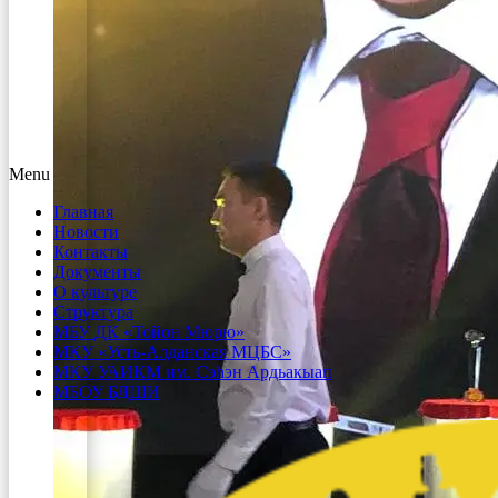
Menu
Главная
Новости
Контакты
Документы
О культуре
Структура
МБУ ДК «Тойон Мюрю»
МКУ «Усть-Алданская МЦБС»
МКУ УАИКМ им. Сэһэн Ардьакыап
МБОУ БДШИ