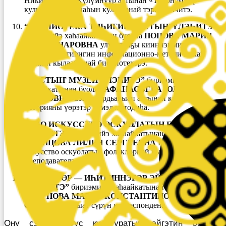
Никифоров — Күлүмнүүр аатынан «Тойон Мүрү»
культура дыбарыаһын культурнай тэрийээччитэ.
“БИБЛИОТЕКА ТИҺИГИН БАСТЫҤ ҮЛЭҺИТЭ”
бириэмийэ хаһаайкатынан буолла
ПОПОВА МАРИЯ
КОММУНАРОВНА
улуустааҕы кииннэммит
библиотека тиһигин информационно-методическай
киинин кылаабынай библиотекэрэ.
“БАСТЫҤ МУЗЕЙ ҮЛЭҺИТЭ”
бириэмийэ
хаһаайкатынан буолла
АФАНАСЬЕВА ЮЛИЯ
ИВАНОВНА
Сэһэн Ардьакыап аатынан кыраайы-
историяны үөрэтэр түмэл методиһа.
“ОҔО ИСКУССТВО ОСКУОЛАТЫН БАСТЫҤ
ҮЛЭҺИТЭ”
бириэмийэ хаһаайкатынан буолла
СЛЕПЦОВА ЛИЛИЯ СЕРГЕЕВНА
Бороҕоннооҕу оҕо
искусство оскуолатын фольклорнай кылааһын
преподавателэ.
“КӨРДӨРӨР — ИҺИТИННЭРЭР ЭЙГЭ БАСТЫҤ
ҮЛЭҺИТЭ”
бириэмийэ хаһаайкатынан буолла
АРГУНОВА МАРИЯ КОНСТАНТИНОВНА
“Мүрү
Саһарҕата” хаһыат сүрүн корреспондена.
Ону сэргэ улуус культуратын эйгэтин бастыҥ