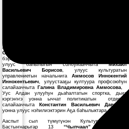
үлэһиттэрин 2022 сылы түмүктүүр инники
соруктары туруорар, үгэскэ кубулуйбут Сыл
Бастыҥнарын чиэстиир дьоро тэрээһин
Василий
Васильевич Никифоров — Күлүмнүүр аатынан «Тойон
Мүрү» культура дыбарыаһыгар үрдүк таһымҥа
ыытылынна.
Үөрүүлээх тэрээһиҥҥэ кыттыыны ылыллар Уус —
Алдан баһылыгын бастакы солбуйааччыта
Петр
Степанович Сивцев
, улуус дьокутааттарын Сэбиэтин
бэрэссэдээтэлэ
Иван Иванович Колодезников
,
улуус баһылыгын солбуйааччыта
Михаил
Васильевич Борисов
, улуус культуратын
управлениетын начальнига
Аммосов Иннокентий
Иннокентьевич
, улуустааҕы култуура профсоюһун
салайааччыта
Галина Владимировна Аммосова
,
Уус Алдан улууһун дьаһалтатын спортка, дьиэ
кэргэҥҥэ уонна ыччат политикатын отделын
салайааччыта
Константин Васильевич Давыдов
уонна улуус нэһилиэктэрин Аҕа баһылыктара.
Ааспыт сыл түмүгүнэн Культура үлэтин
Бастыҥнарыгар 13
“Чыпчаал”
бириэмийэ