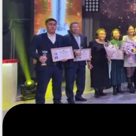
Олунньу 17 күнүгэр
Уус-Алдан улууһун культуратын