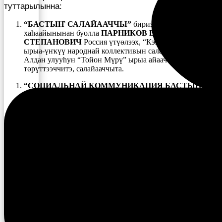
туттарылынна:
“БАСТЫҤ САЛАЙААЧЧЫ”
бириэмийэ
хаһаайынынан буолла
ПАРНИКОВ ВАСИЛИЙ
СТЕПАНОВИЧ
Россия үтүөлээх, “Кэнчээри” оҕо
ырыа-үҥкүү народнай коллективын салайааччыта, Уус
Алдан улууһун “Тойон Мүрү” ырыа айааччылар түмсүү
төрүттээччитэ, салайааччыта.
“СОЦИАЛЬНАЙ КОММУНИКАЦИЯ БАСТЫҤ
ҮЛЭҺИТЭ”
бириэмийэ хаһаайынынан буолла
БЕЛОЛЮБСКИЙ АЛЕКСАНДР ПЕТРОВИЧ
Баатаҕайдааҕы “Түмэн” норуот айамньытын киинин
уус-уран салайааччыта.
“БАСТЫҤ МЕТОДИСТ”
бириэмийэ хаһаайкатынан
буолла
БУРНАШЕВА МАРИАННА НИКОЛАЕВНА
В.Д. Лонгинов аатынан Тандатааҕы норуот
айымньытын киинин методиһа.
“УУС — УРАН САМОДЕЯТЕЛЬНОСТЬ БАСТЫҤ
КЫТТААЧЧЫТА”
бириэмийэ хаһаайынынан буолла
ИЛЬИН ИЛЬЯ ПРОКОПЬЕВИЧ
Уус Алдан улууһун
тыа хаһаайыстыбатын управлениетын менеджерэ.