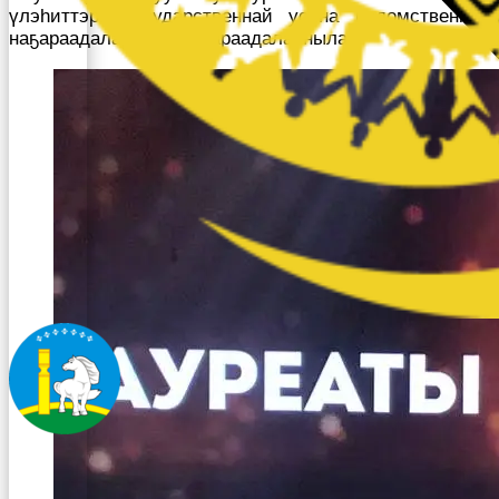
үлэһиттэрэ государственнай уонна ведомственнай
наҕараадаларынан наҕараадаланнылар.