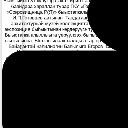
Ыам ыйын 31 күнүгэр Саха сирин саамай сыаналаах
баайдара хараллан турар ГКУ «Гохран РС(Я)»
«Сокровищница Р(Я)» быыстапкалыыр саалатыгар
И.П.Готовцев аатынан Тандатааҕы историко-
архитектурнай музей коллекцията бэйэтэ анал
экспозиция быһыытынан көрдөрүүгэ туруоруллунна.
Быыстапка аһыллыыта үөрүүлээх быһыыга-майгыга
ыытылынна. Ыҥырыылаах ыалдьыттар ортолоругар
Байаҕантай нэһилиэгин Баһылыга Егоров Савва
Иванович, Уус Алдан улууһун култуураҕа
управлениетын начальнигын солбуйааччы Павлова
Лена Семеновна, Ил Түмэн бэрэссэдээтэлин
солбуйааччы Александр Николаевич Жирков,
республика үйэлээх тутууларын хараанныыр
департамент салайааччыта Николай Афанасьевич
Макаров, Уус Алдан уонна Дьокуускай куорат
түмэллэрин директордара, специалистара бааллар.
Жирков А.Н.тыл этиитигэр, өрүүтүн буоларын курдук,
музейдар үлэлэрин инники соруктарын чопчулаата
уонна Танда музейын бу бырайыагын сэргиирин
иһитиннэрдэ. Макаров Н.А. республика сиригэр-
уотугар баар памятниктар туруктарын туһунан
этиитигэр Танда музейа памятниктары