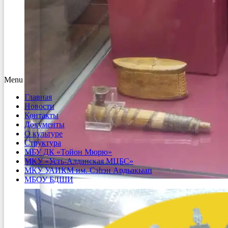
Menu
Главная
Новости
Контакты
Документы
О культуре
Структура
МБУ ДК «Тойон Мюрю»
МКУ «Усть-Алданская МЦБС»
МКУ УАИКМ им. Сэһэн Ардьакыап
МБОУ БДШИ