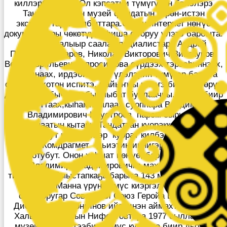
киллэрбиттэрэ. Ол кэпсэтии түмүгүнэн бэйэлэрэ
Тандаҕа тахсан музей фондатын көрөн-истэн
экспонаттары талбыттара.Онтон интернет нөҥүө
докумуоннары чөкөтүү, афиша оҥоруу үлэтэ барбыта.
Быыстапкалыыр саала специалистара Андрей
Петрович Захаров, Николай Викторович Винокуров,
Вера Гаврильевна Апросимова сүрдээх тэрээһиннээх,
таһымнаах, ирдэбиллээх үлэлэрин түмүгэр барыта
ситэн — хотон испитэ. Сайыҥҥы кэмҥэ биһиэхэ өрүү
да айан ылбычча табыллыбат буолааччы. Танда биир
уопуттаах,кыһамньылаах суоппара Владимир
Владимирович Неустроев паром сырыыта
саҕаланаатын кытары Тандаттан куоракка киллэрэн,
болдьообут кэммитигэр куорат килбэйэр киинигэр
турар Комдрагмет дьиэтин иннигэр хорус гына
тохтоотубут. Онон хаһыат нөҥүө, бар дьон иннигэр,
Владимир Владимировичка махталбытын
тиэрдэбит. Быыстапкаҕа барыта 143 мал көрдөрүүгэ
турда. Манна үрүҥ көмүс киэргэллэр, олор
ортолоругар Советскай Союз Геройа Владимир
Дионисьевич Лонгинов ийэтинэн аймахтара Орто
Халыма куоратын Нифонтовтара 1977 сыллаахха
музейга бэлэхтээбит көмүс курдара биир дьоһун