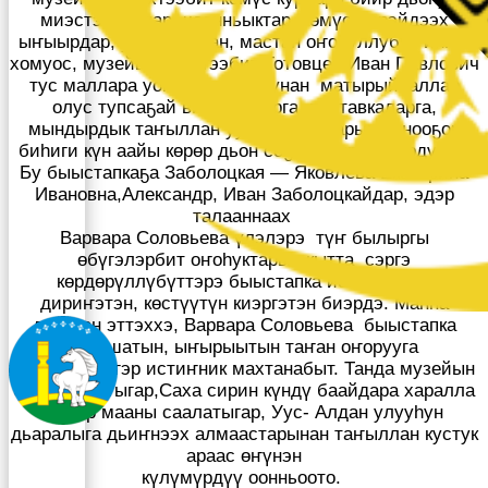
миэстэни ылар, чаанньыктар, көмүс сирэйдээх
ыҥыырдар, удьурхайтан, мастан оҥоһуллубут иһит-
хомуос, музейы төрүттээбит Готовцев Иван Павлович
тус маллара уонна кини туһунан матырыйааллар
олус тупсаҕай витриналарга, поставкаларга,
мындырдык таҥыллан ууруллубуттарын оннооҕор
биһиги күн аайы көрөр дьон сөҕө,сонургуу көрдүбүт.
Бу быыстапкаҕа Заболоцкая — Яковлева Екатерина
Ивановна,Александр, Иван Заболоцкайдар, эдэр
талааннаах
Варвара Соловьева үлэлэрэ түҥ былыргы
өбүгэлэрбит оҥоһуктарын кытта сэргэ
көрдөрүллүбүттэрэ быыстапка ис хоһоонун
дириҥэтэн, көстүүтүн киэргэтэн биэрдэ. Манна
даҕатан эттэххэ, Варвара Соловьева быыстапка
афишатын, ыҥырыытын таҥан оҥорууга
үлэлэспитигэр истиҥник махтанабыт. Танда музейын
быыстапкатыгар,Саха сирин күндү баайдара харалла
сытар мааны саалатыгар, Уус- Алдан улууһун
дьаралыга дьиҥнээх алмаастарынан таҥыллан кустук
араас өҥүнэн
күлүмүрдүү оонньоото.