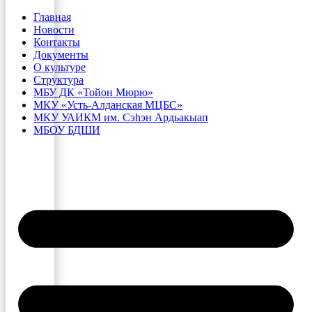
Главная
Новости
Контакты
Документы
О культуре
Структура
МБУ ДК «Тойон Мюрю»
МКУ «Усть-Алданская МЦБС»
МКУ УАИКМ им. Сэһэн Ардьакыап
МБОУ БДШИ