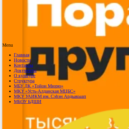
Menu
Главная
Новости
Контакты
Документы
О культуре
Структура
МБУ ДК «Тойон Мюрю»
МКУ «Усть-Алданская МЦБС»
МКУ УАИКМ им. Сэһэн Ардьакыап
МБОУ БДШИ