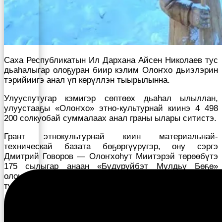
Саха Республикатын Ил Дархана Айсен Николаев тус
дьаһалыгар олоҕуран биир кэлим Олоҥхо дьиэлэрин
тэрийиигэ анал үп көрүллэн тыырылынна.
Улууспутугар кэмигэр сөптөөх дьаһал ылыллан,
улуустааҕы «Олоҥхо» этно-культурнай киинэ 4 498
200 солкуобай суммалаах анал граны ылары ситистэ.
Грант этнокультурнай киин материальнай-
техническай базата бөҕөргүүрүгэр, ону сэргэ
Дмитрий Говоров — Олоҥхоһут Миитэрэй төрөөбүтэ
175 сылыгар анаан «Бүдүрүйбэт Мүлдьү Бөҕө»
олоҥхону Олоҥхо тыйаатырын кытта испиктээкил
туруорууга ананыаҕа.
Улуустааҕы «Олоҥхо» этно-культурнай киин.