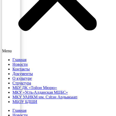
Menu
Главная
Новости
Контакты
Документы
О культуре
Структура
МБУ ДК «Тойон Мюрю»
МКУ «Усть-Алданская МЦБС»
МКУ УАИКМ им. Сэһэн Ардьакыап
МБОУ БДШИ
Главная
Новости