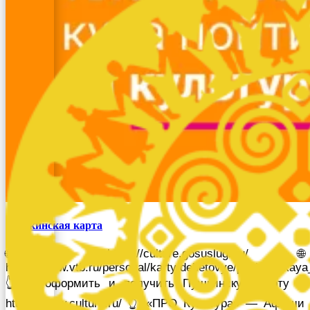
Пушкинская карта
🌐 https://culture.gosuslugi.ru/ 🌐
https://www.vtb.ru/personal/karty/debetovye/pushkinskaya
👆как оформить и получить Пушкинскую карту 🌐
https://www.culture.ru/ 👆 «ПРО Культура» — Афиши