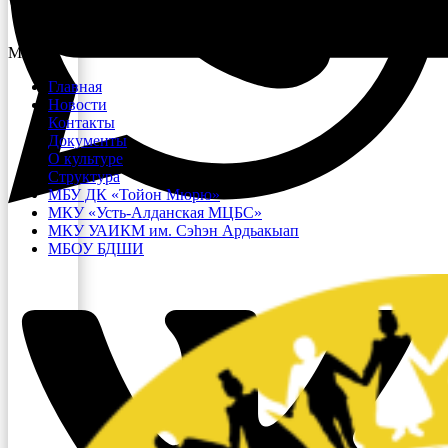
Menu
Главная
Новости
Контакты
Документы
О культуре
Структура
МБУ ДК «Тойон Мюрю»
МКУ «Усть-Алданская МЦБС»
МКУ УАИКМ им. Сэһэн Ардьакыап
МБОУ БДШИ