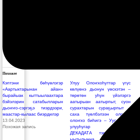
Поделиться ссылкой:
Facebook
X
Понравилось это:
Похожее
Кэптэни бөһүөлэгэр
Улуу Олоҥхоһуттар үгүс
«Аартыктарынан айан»
көлүөнэ дьонун үөскэтэн –
бырайыак кыттыылаахтара
төрөтөн уһун үйэлэргэ
бэйэлэрин сатабылларын
аатырыан аатырпыт, суон
дьоҥҥо-сэргэҕэ тиэрдээри,
сурахтарын сураҕырпыт –
маастар-кылаас биэрдилэр
саха түөлбэлээн олорор
13.04.2023
олоҥхо биһигэ – Уус-Алдан
Похожая запись
улууһугар ОЛОҤХО
ДЕКАДАТА тэрээһиннэхтик
ыытылынна.