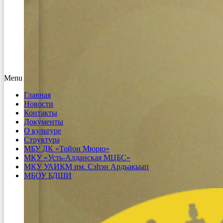
Menu
Главная
Новости
Контакты
Документы
О культуре
Структура
МБУ ДК «Тойон Мюрю»
МКУ «Усть-Алданская МЦБС»
МКУ УАИКМ им. Сэһэн Ардьакыап
МБОУ БДШИ