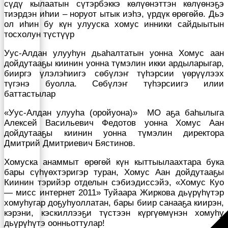
сүдү кылаатын сүтэрбэккэ көлүөнэттэн көлүөнэҕэ
тиэрдэн иһии – норуот ытык иэһэ, үрдүк өрөгөйө. Дьэ
ол иһин бу күн улууска хомус инники сайдыытын
тосхолун түстүүр
Уус-Алдан улууһун дьаһалтатын уонна Хомус аан
дойдутааҕы киинин уонна түмэлин икки ардыларыгар,
бииргэ үлэлэһиигэ сөбүлэҥ түһэрсии үөрүүлээх
түгэнэ буолла. Сөбүлэҥ түһэрсиигэ илии
баттастылар
«Уус-Алдан улууһа (оройуона)» МО аҕа баһылыга
Алексей Васильевич Федотов уонна Хомус Аан
дойдутааҕы киинин уонна түмэлин директора
Дмитрий Дмитриевич Бястинов.
Хомуска анаммыт өрөгөй күн кыттыылаахтара бука
бары сүһүөхтэригэр туран, Хомус Аан дойдутааҕы
Киинин тэрийэр отделын сэбиэдиссэйэ, «Хомус Куо
— мисс интернет 2011» Туйаара Жиркова дьүрүһүтэр
хомуһугар доҕуһуоллатан, бары биир санааҕа киирэн,
кэрэни, кэскиллээҕи түстээн күргүөмүнэн хомуһу
дьүрүһүтэ оонньоттулар!