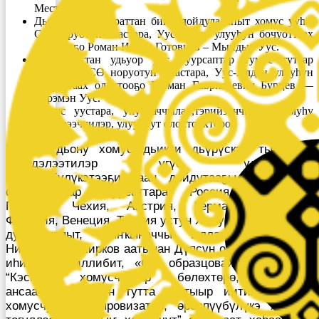
Местников.
Дьокуускай куораттан биир дойдулаахпыт хомус ууһа,
СӨ норуотун маастара, Уус-Алдан улууһун бочуоттаах
олохтооҕо Роман Ильич Готовцев – Мындыр Уус.
Сыырдаахтан удьуор уус Буурсаптар тумус туттар
киһилэрэ, СӨ норуотун маастара, Уус-Алдан улууһун
бочуоттаах олохтооҕо Герман Гаврильевич Бурцев —
Кэрэмэн Уус.
Хомус уустара, уһуйааччылар,тэрийээччилэр, хомуһу
сэҥээрээччилэр, улууспут олохтоохторо.
Кэлбит дьону хомус дьикти дьүрүскэн тыаһынан
эҕэрдэлээтилэр үгүс улуустааҕы,
өрөспүүбүлүкэтээҕи, аан дойдутааҕы конкурстар,
фестиваллар лауреаттара, Россия, Белорусия,
Польша, Чехия, Австрия, Германия, Италия,
Франция, Венеция, Турция устун Хомус ураты тыаһын
дуораһыппыт, лыҥкыначчы ыллаппыт, Иван
Николаевич Жирков аатынан Дүпсүн орто сокуолатын
иһинэн тэриллибит, «СӨ образцовай коллектива»
“Кэскил” хомусчуттар бөлөхтөрө, “Кэскил”
ансаамбыл киэн тутта ааттыыр иитиллээччитэ,
хомусчут – импровизатор, өрөспүүбүлүкэ хас да