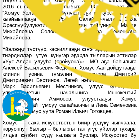
төгүллээх “Бастыҥ хомусчут” анал аат хаһаайына,
2016 сыллаахха ыытыллыбыт П.П.Оготоев аатынан
“Хомус Уолан” өрөспүүбүлүкэтээҕи конкурс Гран при
кыайыылааҕа Алдан Рожин. Салайааччылара Саха
Өрөспүүбүлүкэтин үөрэҕириитин туйгуннара Мария
Михайловна Соловьева, Тамара Семеновна
Михайлова.
Үйэлээҕи түстүүр, кэскиллээҕи кэҥэтэр, дьоһун санаа
тиэрдиллэр үтүө күнүгэр эҕэрдэ тылларын эттилэр
«Уус-Алдан улууһа (оройуона)» МО аҕа баһылыга
Алексей Васильевич Федотов, Хомус Аан дойдутааҕы
киинин уонна түмэлин директора Дмитрий
Дмитриевич Бястинов, Лөгөй нэһилиэгин баһылыга
Марк Васильевич Местников, улуус культураҕа
управлениетын начальнига Иннокентий
Иннокентьевич Аммосов, улуустааҕы Хомус
общественнай түмсүү салайааччыта Лена Семеновна
Павлова, хомус ууһа Роман Ильич Готовцев.
Хомус — саха искусствотын биир үрдүкү чыпчаала,
норуоппут былыр – былыргыттан үгүс үйэлэр тухары
илдьэ кэлбит сүдү кылаата буолар. Искусство бу