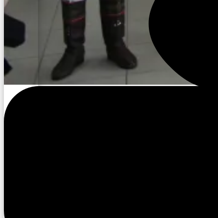
Куйаар дьикти дьүрүскэнэ -Хомус,
Сүр кистэлэҥ күүһэ — Хомус,
Айыы аартыгын алгыһа — Хомус,
Ил үрдүк чыпчаала
Эн — Хомус буолаҕын!
Кулун тутар 21 күнүгэр улууспут киинигэр, саха
хомуһун сарсыҥҥылаах аартыгын туһугар, хомуспут