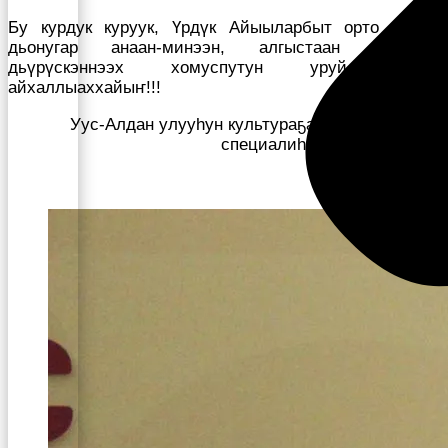
Бу курдук куруук, Үрдүк Айыыларбыт орто дойду
дьонугар анаан-минээн, алгыстаан ыыппыт
дьүрүскэннээх хомуспутун уруйдуоххайыҥ,
айхаллыаххайыҥ!!!
Уус-Алдан улууһун культураҕа управлениетын
специалиһа Анна Федорова