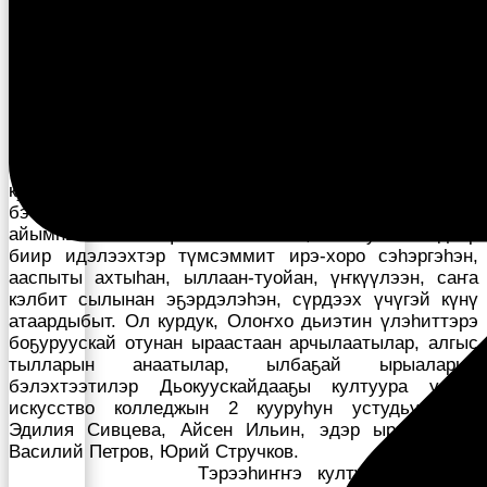
Тохсунньу 15 күнүгэр, “Уус Алдан улууһун
култуура бэтэрээннэрин Сэбиэтэ” общественнай
түмсүү, култуура идэлээх сойууһун комитетын
тэрийиилэринэн, улуус култууратын бэтэрээннэрин
көрсүһүүтэ Олоҥхо дьиэтигэр ыытылынна.
Көрсүһүүгэ улууспут нэһилиэктэриттэн, Дьокуускай
куораттан, култуураҕа олохторун анаабыт күндү
бэтэрээннэрбит, билигин да үлэ үөһүгэр
айымньылаахтык үлэлии-хамсыы, айа-тута сылдьар
биир идэлээхтэр түмсэммит ирэ-хоро сэһэргэһэн,
ааспыты ахтыһан, ыллаан-туойан, үҥкүүлээн, саҥа
кэлбит сылынан эҕэрдэлэһэн, сүрдээх үчүгэй күнү
атаардыбыт. Ол курдук, Олоҥхо дьиэтин үлэһиттэрэ
боҕуруускай отунан ыраастаан арчылаатылар, алгыс
тылларын анаатылар, ылбаҕай ырыаларын
бэлэхтээтилэр Дьокуускайдааҕы култуура уонна
искусство колледжын 2 кууруһун устудьуоннара
Эдилия Сивцева, Айсен Ильин, эдэр ырыаһыттар
Василий Петров, Юрий Стручков.
Тэрээһиҥҥэ култуура отделын