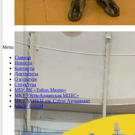
Menu
Главная
Новости
Контакты
Документы
О культуре
Структура
МБУ ДК «Тойон Мюрю»
МКУ «Усть-Алданская МЦБС»
МКУ УАИКМ им. Сэһэн Ардьакыап
МБОУ БДШИ