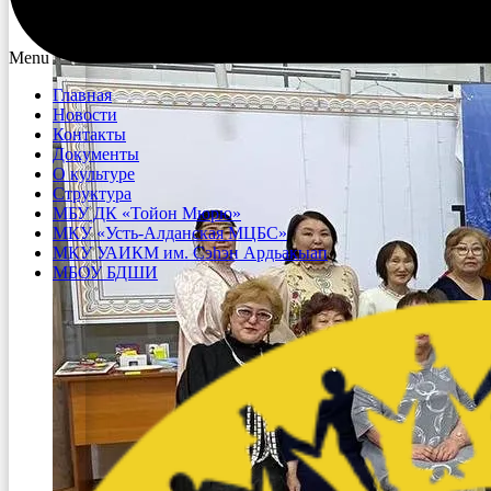
Menu
Главная
Новости
Контакты
Документы
О культуре
Структура
МБУ ДК «Тойон Мюрю»
МКУ «Усть-Алданская МЦБС»
МКУ УАИКМ им. Сэһэн Ардьакыап
МБОУ БДШИ