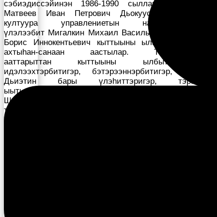
сэбиэдиссэйинэн 1986-1990 сылларга үлэлээбит
Матвеев Иван Петрович Дьокуускай куораттан,
култуура управлениетын начальниктарынан
үлэлээбит Мигалкин Михаил Васильевич, Заровняев
Борис Иннокентьевич кыттыыны ыланнар ааспыты
ахтыһан-санаан аастылар. Тэрийээччилэр
ааттарыттан кыттыыны ылбыт биир
идэлээхтэрбитигэр, бэтэрээннэрбитигэр, Олоҥхо
Дьиэтин бары үлэһиттэригэр, тэрээһин
ыытыллыытыгар спонсордаан күүс-көмө буолбут ИП
Шелковников Гаврил Гаврильевичка барҕа махтал
тылларбытын аныыбыт. Бу кэлбит саҥа Иэйэхсит
сыла эһигини үтүө эрэ түгэннэринэн арыаллаатын,
бары доруобай, этэҥҥэ эрэ сылдьыҥ диэн баҕа
санаабыт бастыҥын аныыбыт.
“Уус Алдан улууһун култуура
бэтэрээннэрин Сэбиэтэ” общественнай түмсүү
салайааччыта Анна Федорова.
Тохсунньу ый 16 күнэ, 2025 сыл.