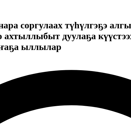
ннара соргулаах түһүлгэҕэ ал
о ахтыллыбыт дуулаҕа күүстээ
аҥаҕа ыллылар