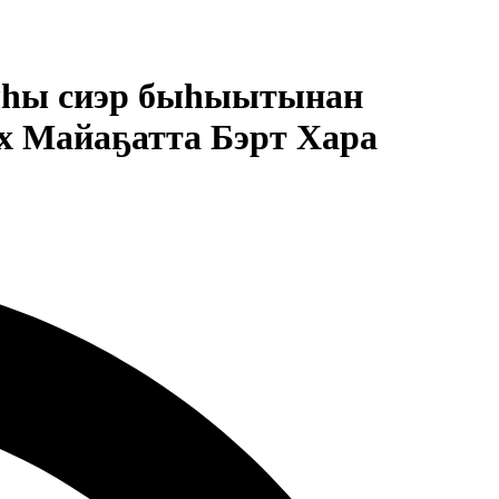
гыһы сиэр быһыытынан
х Майаҕатта Бэрт Хара