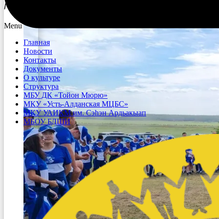
Пресс-центр культурных мероприятий VIII Спортивны
Menu
Главная
Новости
Контакты
Документы
О культуре
Структура
МБУ ДК «Тойон Мюрю»
МКУ «Усть-Алданская МЦБС»
МКУ УАИКМ им. Сэһэн Ардьакыап
МБОУ БДШИ