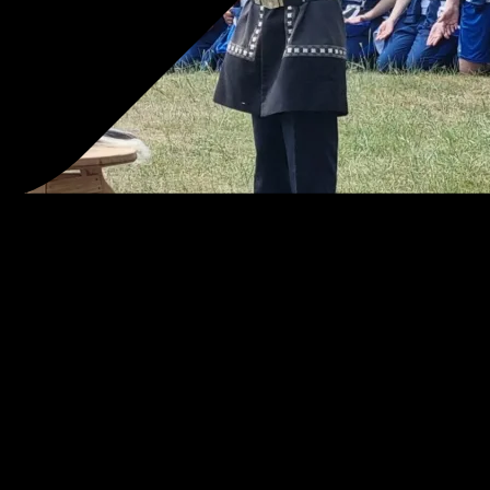
. Сарсыҥҥаттан спортивнай оонньууларбыт итии-буһуу 
ин сиэр быһыытынан үһүйээҥҥэ кэпсэммит, номоххо
н минээн, аат ааттаан кэлбит ааттаахтардыын илин-
ран ыллылар. Алгысчыт Павел Окоемов уран тыл имэҥ
 кыайыыларга ыҥырда. Спортсменнарга анаан баҕа сан
ус спордун салайааччыта Константин Давыдов анаатыл
 төгүрүччү хаамтылар. Ол кэнниттэн кинилэри Бэрт 