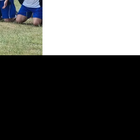
күннэрэ саҕаланыахтара. Уус Алдан спортсменнара ол
 ахтыллыбыт дуулаҕа күүстээх Майаҕатта Бэрт Хара
кэлин түсүһэр, күүс холоһор бастыҥ спортсменнарбыт
инэн арчылаан, алҕаан быһыйдарбытын, бөҕөлөрбүтүн,
ааларын, кэс тылларын Ил Түмэн дьокутаата Геннадий
ар. Спортсменнар ааттарыттан харда тылы Амматааҕы
Ууһун далбар хотуттара алгыстаах быырпаҕынан айах