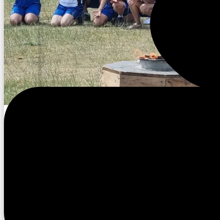
Спортсменнарбыт соргулаах түһүлгэҕэ алгыс ыллылар
иннинэ соргуга сирдиир алгыс ыллылар. Ол тэрээһ
төрөөбүт алааһыгар кыыс Хаҥаҕа ыытылынна.
Улуус улуус аайыттан дойдуларын сураҕырдаары анаа
алгыһы аҥаар тобуктарыгар тирэнэн сөһүргэстээн ту
бэргэннэрбитин, сытыы өркөн өйдөөхтөрбүтүн улахан
Васильев, улууспут баһылыга Алексей Федотов, улу
оонньуулар чөмпүйүөннэрэ Евгений Алексеев эттэ.
Түмүккэ спортсменнарбыт соргуну ыҥырар оһуохайга
тутан атаардылар.