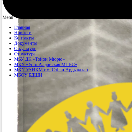
Menu
Главная
Новости
Контакты
Документы
О культуре
Структура
МБУ ДК «Тойон Мюрю»
МКУ «Усть-Алданская МЦБС»
МКУ УАИКМ им. Сэһэн Ардьакыап
МБОУ БДШИ