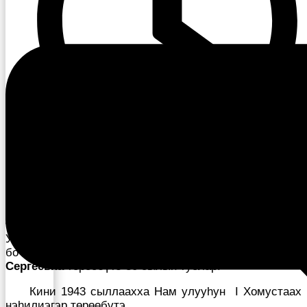
09:29
Биһиги биир дойдулаахпыт, САССР культуратын
үтүөлээх үлэһитэ, биллиилээх дирижер-хормейстер,
Уус Алдан улууһун, Мүрү, Найахы нэһилиэктэрин
бочуоттаах гражданина
Гоголева Светлана
Сергеевна
төрөөбүтэ 80 сылын туолар.
Кини 1943 сыллаахха Нам улууһун I Хомустаах
нэһилиэгэр төрөөбүтэ.