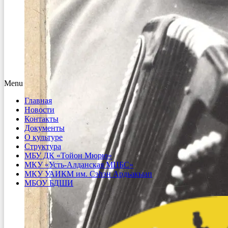
Menu
Главная
Новости
Контакты
Документы
О культуре
Структура
МБУ ДК «Тойон Мюрю»
МКУ «Усть-Алданская МЦБС»
МКУ УАИКМ им. Сэһэн Ардьакыап
МБОУ БДШИ