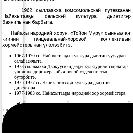
1962 сыллаахха комсомольскай путевканан
Найахытааҕы сельскэй культура дьиэтигэр
баяниһынан барбыта.
Найахы народнай хорун, «Тойон Мүрү» сынньалаҥ
киинин танцевальнай-хоровой коллективын
хормейстерынан үлэлээбитэ.
1967-1970 сс. Найахытааҕы культура дьиэтин уус-уран
салайааччыта.
1973 сыллаахха Дьокуускайдааҕы культурнай-сырдатар
училище дирижерскай-хоровой отделениетын
бүтэрбитэ.
1975-1977 сс. Чэриктэйдээҕи культура дьиэтин
директора.
1977-1983 сс. Найахытааҕы народнай хор хормейстера.
Найахы хора хоровой коллективтар зональнай
көрүүлэрин кыайыылааҕа (1978), самодеятельнай
хоровой коллективтар республиканскай көрүүлэрин
кыайыылааҕа (1981).
Бороҕон хора — “Товарищ песня” политическай