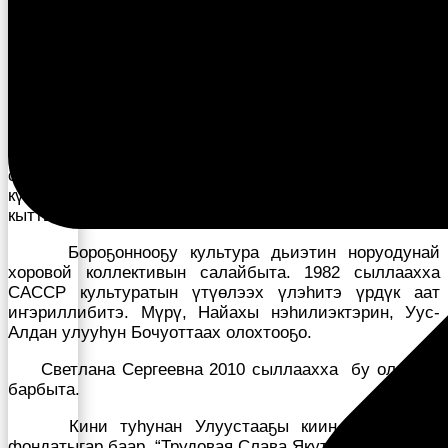
зональнай ырыа фестивалын дипломана (1987),
хоровой коллективтар зональнай көрүүлэрин
кыайыылааҕа(1995), фольклорга ыччат
республикатааҕы фестивалын лауреата(1988) уо.д.а.
Кини салалтатынан Найахы хора 1982 сыллаахха
Москва куоракка ыытыллыбыт Саха АССР Россия
састаабыгар киирбитэ 350, САССР тэриллибитэ 60
сылларынан Саха литературатын уонна искусствотын
күннэригэр, Ульяновскай куоракка ситиһиилээхтик
кыттыбыта.
Бороҕоннооҕу культура дьиэтин норуодунай
хоровой коллективын салайбыта. 1982 сыллаахха
САССР культуратын үтүөлээх үлэһитэ үрдүк аат
иҥэриллибитэ. Мүрү, Найахы нэһилиэктэрин, Уус-
Алдан улууһун Бочуоттаах олохтооҕо.
Светлана Сергеевна 2010 сыллаахха бу олохтон
барбыта.
Кини туһунан Улуустааҕы киин библиотека
фондатыгар баар “Трудовая Слава Якутии ” 1 томугар