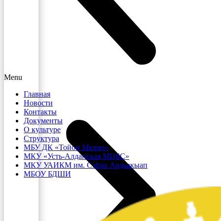
Menu
Главная
Новости
Контакты
Документы
О культуре
Структура
МБУ ДК «Тойон Мюрю»
МКУ «Усть-Алданская МЦБС»
МКУ УАИКМ им. Сэһэн Ардьакыап
МБОУ БДШИ