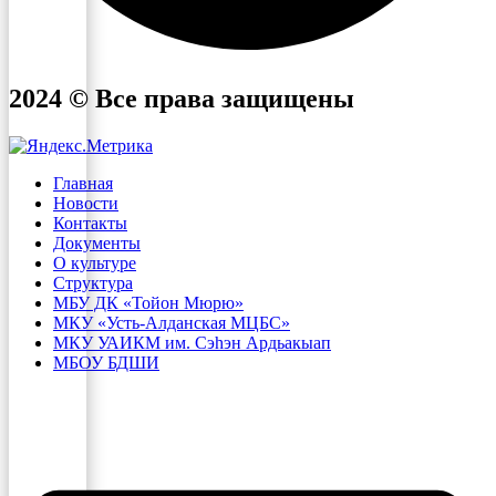
2024 © Все права защищены
Главная
Новости
Контакты
Документы
О культуре
Структура
МБУ ДК «Тойон Мюрю»
МКУ «Усть-Алданская МЦБС»
МКУ УАИКМ им. Сэһэн Ардьакыап
МБОУ БДШИ