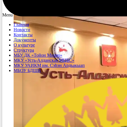
Menu
Главная
Новости
Контакты
Документы
О культуре
Структура
МБУ ДК «Тойон Мюрю»
МКУ «Усть-Алданская МЦБС»
МКУ УАИКМ им. Сэһэн Ардьакыап
МБОУ БДШИ