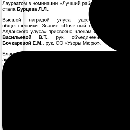
Лауреатом в номинации «Лучший работник культуры»
стала
Бурцева Л.Л.
,
Высшей наградой улуса удостоены лучшие
общественники. Звание «Почетный гражданин Усть-
Алданского улуса» присвоено членам ОО «Мындыр»
Васильевой В.Т.
, рук. объединения «Арчы»,
Бочкаревой Е.М.
, рук. ОО «Узоры Мюрю».
Благодарственным письмом главы улуса отмечены
активные общественники, ветераны труда, члены
изостудии «Кустук» ОО «Школа третьего возраста» —
Колодезникова М.П.
,
Заболоцкая В.А.
,
Румянцева
К.А.
, рук. изостудии
Аммосова С.С.
, работы, которых
стали победителями республиканских изо конкурсов,
участниками выставки в Третьяковской галерее.
Кульминацией Торжественного мероприятия стало
вручение Символа года главе улуса
Федотову А.В.
,
председателю улусного (районного) Совета депутатов
Колодезникову И.И.
2️⃣0️⃣2️⃣1️⃣ год в улусе объявлен годом Консолидации