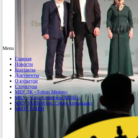
Menu
Главная
Новости
Контакты
Документы
О культуре
Структура
МБУ ДК «Тойон Мюрю»
МКУ «Усть-Алданская МЦБС»
МКУ УАИКМ им. Сэһэн Ардьакыап
МБОУ БДШИ