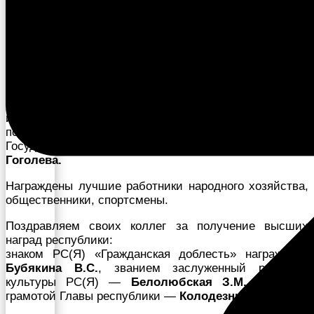
Глава улуса
А.В. Федотов
подвел итоги года Победы
и достижений в Усть-Алданском улусе. Видео
поздравление земляки получили от председателя
Государственного собрания (Ил Түмэн) РС(Я)
П.В.
Гоголева.
Награждены лучшие работники народного хозяйства,
общественники, спортсмены.
Поздравляем своих коллег за получение высших
наград республики:
знаком РС(Я) «Гражданская доблесть» награждена
Бубякина В.С.
, званием заслуженный работник
культуры РС(Я) —
Белолюбская З.М.
Почетной
грамотой Главы республики —
Колодезникова Р.К.