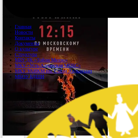
Menu
Главная
Новости
Контакты
Документы
О культуре
Структура
МБУ ДК «Тойон Мюрю»
МКУ «Усть-Алданская МЦБС»
МКУ УАИКМ им. Сэһэн Ардьакыап
МБОУ БДШИ