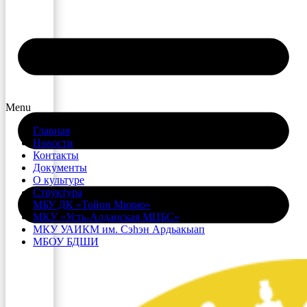
Menu
Главная
Новости
Контакты
Документы
О культуре
Структура
МБУ ДК «Тойон Мюрю»
МКУ «Усть-Алданская МЦБС»
МКУ УАИКМ им. Сэһэн Ардьакыап
МБОУ БДШИ