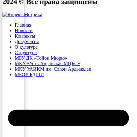
2024 © Все права защищены
Главная
Новости
Контакты
Документы
О культуре
Структура
МБУ ДК «Тойон Мюрю»
МКУ «Усть-Алданская МЦБС»
МКУ УАИКМ им. Сэһэн Ардьакыап
МБОУ БДШИ