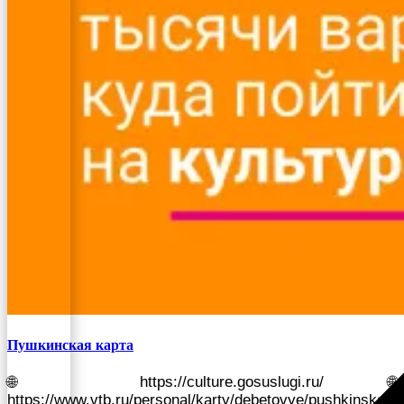
Пушкинская карта
🌐 https://culture.gosuslugi.ru/ 🌐
https://www.vtb.ru/personal/karty/debetovye/pushkinskaya