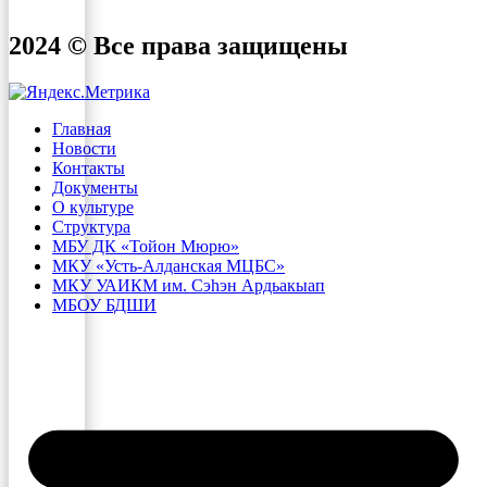
2024 © Все права защищены
Главная
Новости
Контакты
Документы
О культуре
Структура
МБУ ДК «Тойон Мюрю»
МКУ «Усть-Алданская МЦБС»
МКУ УАИКМ им. Сэһэн Ардьакыап
МБОУ БДШИ