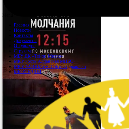
Menu
Главная
Новости
Контакты
Документы
О культуре
Структура
МБУ ДК «Тойон Мюрю»
МКУ «Усть-Алданская МЦБС»
МКУ УАИКМ им. Сэһэн Ардьакыап
МБОУ БДШИ