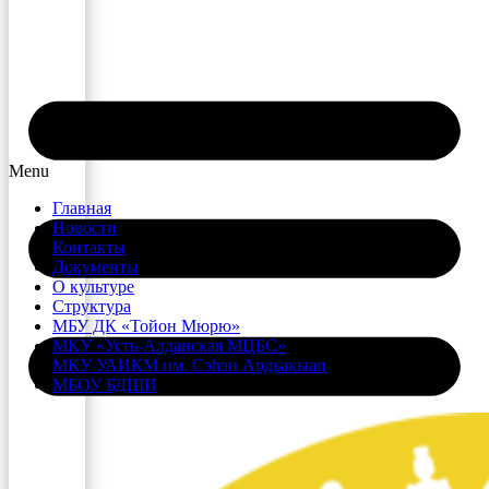
Menu
Главная
Новости
Контакты
Документы
О культуре
Структура
МБУ ДК «Тойон Мюрю»
МКУ «Усть-Алданская МЦБС»
МКУ УАИКМ им. Сэһэн Ардьакыап
МБОУ БДШИ